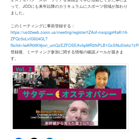
って、JCOにも来年以降のカリキュラムにスポーツ領域が加わり
ました。
このミーティングに事前登録する：
https://us02web.zoom.us/meeting/register/tZAof-msqzgpHtaKi16-
ZFQc5oLvIGll24GL?
fbclid=IwAR0ilK9jovi_umQzEZFOSEAvbpMR25iPLB1GxSNuSIehz7zPG
登録後、ミーティング参加に関する情報の確認メールが届きま
す。