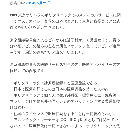
投稿日時:
2019年9月21日
2020東京オリパラのポリクリニックでのメディカルサービスに関
してオステオパシー業界の日本代表として東京組織委員会と公式
面談を行い話を聞いてきました。
東京組織委員会の入るビルからは選手村がよく見渡せます、青っ
ぽい細いビルの後ろの左右の肌色？オレンジ色っぽいビルが選手
村です、周辺の道もだいぶ出来ていました。
東京組織委員会の医療サービス担当の方と医療アドバイザーの方
同席にての面談です。
・ポリクリニックは診療所登録する医療施設である
・日本で医療を行えるのは日本の医療資格を持った人のみ
・ポリクリニックで働く人は整形外科医・理学療法士・鍼灸師・
マッサージ師で整形外科医がいるのでバッティングする柔道整復
師は除外
・他国のライセンスで医療行為をすることは一切認められない
・アスレチックトレーナーはIOC・IPCは医療としては認めてい
ないので、医療行為は一切できない、よってポリクリニックで働