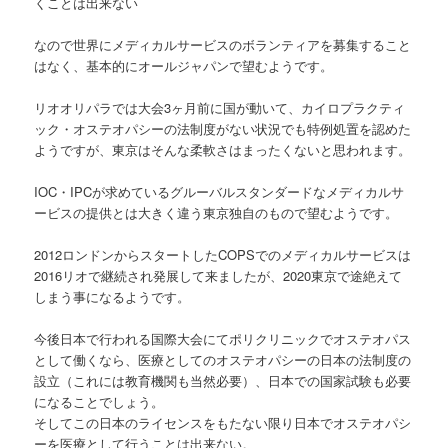
くことは出来ない
なので世界にメディカルサービスのボランティアを募集すること
はなく、基本的にオールジャパンで望むようです。
リオオリパラでは大会3ヶ月前に国が動いて、カイロプラクティ
ック・オステオパシーの法制度がない状況でも特例処置を認めた
ようですが、東京はそんな柔軟さはまったくないと思われます。
IOC・IPCが求めているグルーバルスタンダードなメディカルサ
ービスの提供とは大きく違う東京独自のもので望むようです。
2012ロンドンからスタートしたCOPSでのメディカルサービスは
2016リオで継続され発展して来ましたが、2020東京で途絶えて
しまう事になるようです。
今後日本で行われる国際大会にてポリクリニックでオステオパス
として働くなら、医療としてのオステオパシーの日本の法制度の
設立（これには教育機関も当然必要）、日本での国家試験も必要
になることでしょう。
そしてこの日本のライセンスをもたない限り日本でオステオパシ
ーを医療として行うことは出来ない。