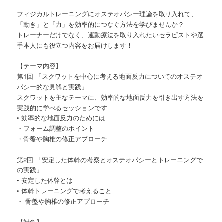
フィジカルトレーニングにオステオパシー理論を取り入れて、
「動き」と「力」を効率的につなぐ方法を学びませんか？
トレーナーだけでなく、運動療法を取り入れたいセラピストや選
手本人にも役立つ内容をお届けします！
【テーマ内容】
第1回 「スクワットを中心に考える地面反力についてのオステオ
パシー的な見解と実践」
スクワットを主なテーマに、効率的な地面反力を引き出す方法を
実践的に学べるセッションです
• 効率的な地面反力のためには
・フォーム調整のポイント
・骨盤や胸椎の修正アプローチ
第2回 「安定した体幹の考察とオステオパシーとトレーニングで
の実践」
• 安定した体幹とは
• 体幹トレーニングで考えること
・ 骨盤や胸椎の修正アプローチ
【対象】