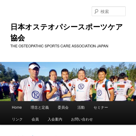
メ
サ
イ
ブ
検
ン
コ
索
コ
ン
日本オステオパシースポーツケア
ン
テ
協会
テ
ン
ン
ツ
THE OSTEOPATHIC SPORTS CARE ASSOCIATION JAPAN
ツ
へ
へ
移
移
動
動
メ
Home
理念と定義
委員会
活動
セミナー
イ
ン
リンク
会員
入会案内
お問い合わせ
メ
ニ