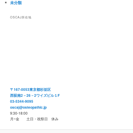
未分類
OSCAJ所在地
〒167-0053東京都杉並区
西荻南2－26－2ワイズビル１F
03-5344-9095
oscaj@osteopathic.jp
9:30-18:00
月~金 土日・祝祭日 休み