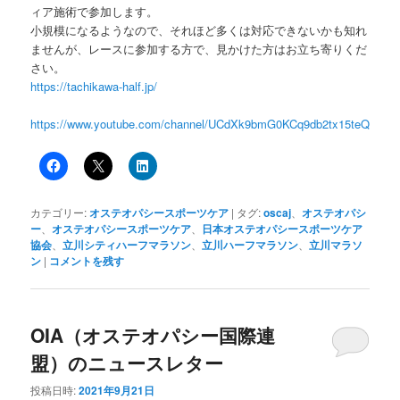
ィア施術で参加します。
小規模になるようなので、それほど多くは対応できないかも知れ
ませんが、レースに参加する方で、見かけた方はお立ち寄りくだ
さい。
https://tachikawa-half.jp/
https://www.youtube.com/channel/UCdXk9bmG0KCq9db2tx15teQ
カテゴリー:
オステオパシースポーツケア
|
タグ:
oscaj
、
オステオパシ
ー
、
オステオパシースポーツケア
、
日本オステオパシースポーツケア
協会
、
立川シティハーフマラソン
、
立川ハーフマラソン
、
立川マラソ
ン
|
コメントを残す
OIA（オステオパシー国際連
盟）のニュースレター
投稿日時:
2021年9月21日