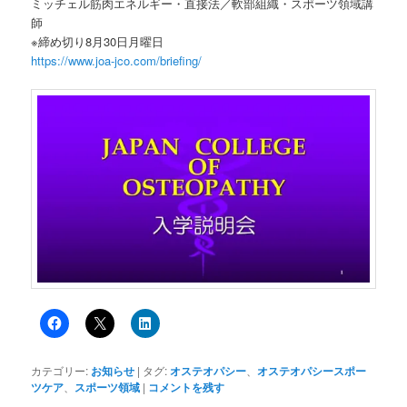
ミッチェル筋肉エネルギー・直接法／軟部組織・スポーツ領域講
師
※締め切り8月30日月曜日
https://www.joa-jco.com/briefing/
カテゴリー:
お知らせ
|
タグ:
オステオパシー
、
オステオパシースポー
ツケア
、
スポーツ領域
|
コメントを残す