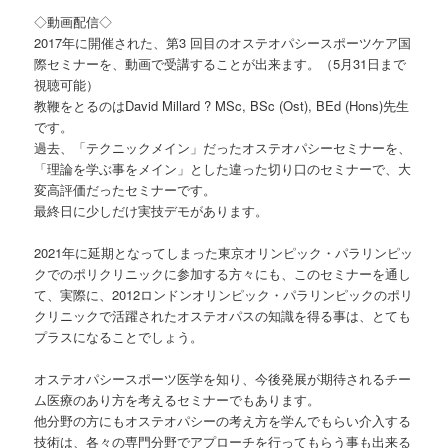
◇動画配信◇
2017年に開催された、第3 回目のオステオパシースポーツケア国
際セミナーを、動画で受講することが出来ます。（5月31日まで
視聴可能）
教鞭をとるのはDavid Millard ? MSc, BSc (Ost), BEd (Hons)先生
です。
過去、「テクニックメイン」だったオステオパシーセミナーを、
「理論を学ぶ事をメイン」とした違った切り口のセミナーで、大
変高評価だったセミナーです。
最終日に少しだけ実技デモがあります。
2021年に延期となってしまった東京オリンピック・パラリンピッ
クでのポリクリニックに参加する方々にも、このセミナーを通し
て、実際に、2012ロンドンオリンピック・パラリンピックのポリ
クリニックで活躍されたオステオパスの知識を得る事は、とても
プラスになることでしょう。
オステオパシースポーツ医学を知り、今後発展が期待されるチー
ム医療のあり方を考えるセミナーでもあります。
他分野の方にもオステオパシーの考え方を学んでもらい介入する
技術は、各々の専門分野でアプローチを行ってもらう事も出来る