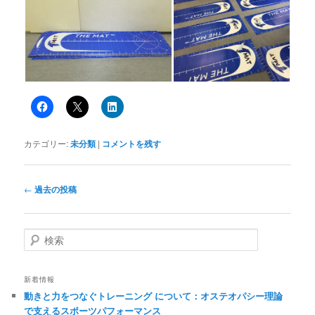
カテゴリー:
未分類
|
コメントを残す
投
←
過去の投稿
稿
ナ
ビ
検
ゲ
索
ー
シ
新着情報
ョ
動きと力をつなぐトレーニング について：オステオパシー理論
ン
で支えるスポーツパフォーマンス