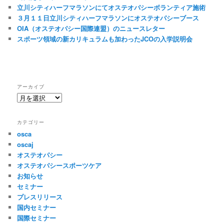
立川シティハーフマラソンにてオステオパシーボランティア施術
３月１１日立川シティハーフマラソンにオステオパシーブース
OIA（オステオパシー国際連盟）のニュースレター
スポーツ領域の新カリキュラムも加わったJCOの入学説明会
アーカイブ
ア
ー
カ
カテゴリー
イ
osca
ブ
oscaj
オステオパシー
オステオパシースポーツケア
お知らせ
セミナー
プレスリリース
国内セミナー
国際セミナー