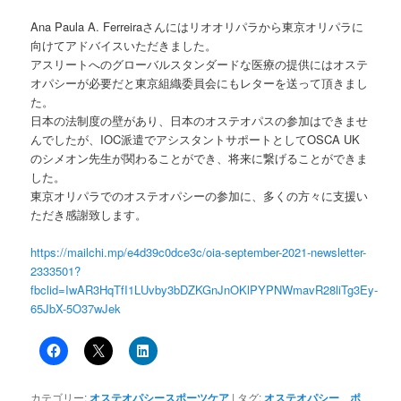
Ana Paula A. Ferreiraさんにはリオオリパラから東京オリパラに
向けてアドバイスいただきました。
アスリートへのグローバルスタンダードな医療の提供にはオステ
オパシーが必要だと東京組織委員会にもレターを送って頂きまし
た。
日本の法制度の壁があり、日本のオステオパスの参加はできませ
んでしたが、IOC派遣でアシスタントサポートとしてOSCA UK
のシメオン先生が関わることができ、将来に繋げることができま
した。
東京オリパラでのオステオパシーの参加に、多くの方々に支援い
ただき感謝致します。
https://mailchi.mp/e4d39c0dce3c/oia-september-2021-newsletter-
2333501?
fbclid=IwAR3HqTfI1LUvby3bDZKGnJnOKlPYPNWmavR28liTg3Ey-
65JbX-5O37wJek
カテゴリー:
オステオパシースポーツケア
|
タグ:
オステオパシー
、
ポ