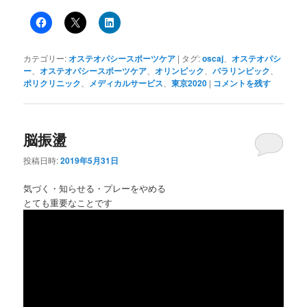
カテゴリー:
オステオパシースポーツケア
|
タグ:
oscaj
、
オステオパシ
ー
、
オステオパシースポーツケア
、
オリンピック
、
パラリンピック
、
ポリクリニック
、
メディカルサービス
、
東京2020
|
コメントを残す
脳振盪
投稿日時:
2019年5月31日
気づく・知らせる・プレーをやめる
とても重要なことです