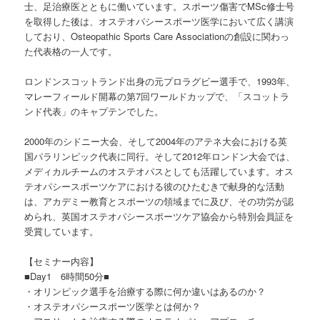
士、足治療医とともに働いています。スポーツ傷害でMSc修士号
を取得した後は、オステオパシースポーツ医学において広く講演
しており、Osteopathic Sports Care Associationの創設に関わっ
た代表格の一人です。
ロンドンスコットランド出身の元プロラグビー選手で、1993年、
マレーフィールド開幕の第7回ワールドカップで、「スコットラ
ンド代表」のキャプテンでした。
2000年のシドニー大会、そして2004年のアテネ大会における英
国パラリンピック代表に同行。そして2012年ロンドン大会では、
メディカルチームのオステオパスとしても活躍しています。オス
テオパシースポーツケアにおける彼のひたむきで献身的な活動
は、アカデミー教育とスポーツの領域までに及び、その功労が認
められ、英国オステオパシースポーツケア協会から特別会員証を
受賞しています。
【セミナー内容】
■Day1 6時間50分■
・オリンピック選手を治療する際に何か違いはあるのか？
・オステオパシースポーツ医学とは何か？