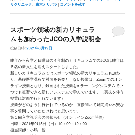
リクリニック
、
東京オリパラ
|
コメントを残す
スポーツ領域の新カリキュラ
ムも加わったJCOの入学説明会
投稿日時:
2021年8月19日
昨年から夜学と日曜日の４年制のカリキュラムでのJCOは昨年は
５名の新入生を迎えスタートしました。
新しいカリキュラムではスポーツ領域の新カリキュラムも加わ
り、基礎医学課程で対面を必要としない授業は、Zoomでのオン
ライン授業となり、録画された授業をe-ラーニングシステムでい
つでも復習できる新しいシステムで学んでいます。（実技を伴う
授業は対面で行われています）
授業がどのように行われているのか、直接聞いて疑問点や不安な
事を質問していただければと思います。
第１回入学説明会のお知らせ（オンラインZoom開催)
日時：2021年9月5日（日）10：00－12：00
担当講師：小嶋 智