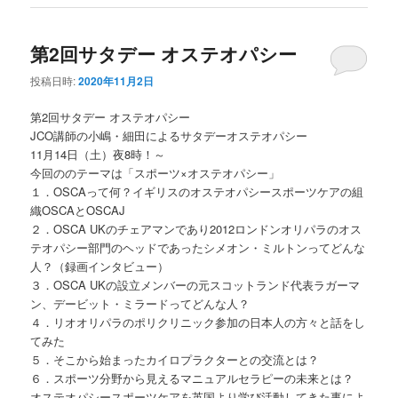
第2回サタデー オステオパシー
投稿日時:
2020年11月2日
第2回サタデー オステオパシー
JCO講師の小嶋・細田によるサタデーオステオパシー
11月14日（土）夜8時！～
今回ののテーマは「スポーツ×オステオパシー」
１．OSCAって何？イギリスのオステオパシースポーツケアの組
織OSCAとOSCAJ
２．OSCA UKのチェアマンであり2012ロンドンオリパラのオス
テオパシー部門のヘッドであったシメオン・ミルトンってどんな
人？（録画インタビュー）
３．OSCA UKの設立メンバーの元スコットランド代表ラガーマ
ン、デービット・ミラードってどんな人？
４．リオオリパラのポリクリニック参加の日本人の方々と話をし
てみた
５．そこから始まったカイロプラクターとの交流とは？
６．スポーツ分野から見えるマニュアルセラピーの未来とは？
オステオパシースポーツケアを英国より学び活動してきた事によ