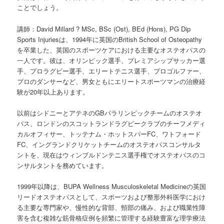
ことでしょう。
講師：David Millard ? MSc, BSc (Ost), BEd (Hons), PG Dip
Sports Injuriesは、1994年に英国のBritish School of Osteopathy
を卒業した、英国のスポーツケアにおける主要なオステオパスの
一人です。彼は、オリンピック選手、プレミアシップサッカー選
手、プロラグビー選手、エリートテニス選手、プロゴルファー、
プロのダンサーなど、男女ともにエリートスポーツマンの治療経
験が20年以上あります。
以前はシドニーとアテネのGBパラリンピックチームのオステオ
パス、ロンドンのスコットランドラグビークラブのチーフメディ
カルオフィサー、トッテナム・ホットスパーFC、ワトフォード
FC、イングランドクリケットチームのオステオパスコンサルタ
ントを、現在はウィンブルドンテニス選手権でオステオパスのコ
ンサルタントを務めています。
1999年以降は、BUPA Wellness Musculoskeletal Medicineの英国
リードオステオパスとして、スポーツおよび整形外科医学におけ
る主要な専門家や、慢性的な背部、頸部の痛み、および職業性障
害を含む複雑な筋骨格症例を頻繁に管理する経験豊富な理学療法