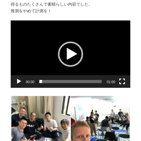
得るものたくさんで素晴らしい内容でした。
推測をやめて計測を！
動
画
プ
レ
ー
ヤ
ー
00:00
01:00