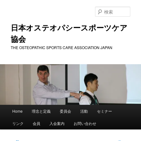
メ
イ
検
ン
索
コ
日本オステオパシースポーツケア
ン
協会
テ
ン
THE OSTEOPATHIC SPORTS CARE ASSOCIATION JAPAN
ツ
へ
移
動
メ
Home
理念と定義
委員会
活動
セミナー
イ
ン
リンク
会員
入会案内
お問い合わせ
メ
ニ