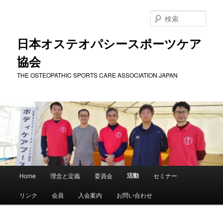
メ
イ
検
ン
索
コ
日本オステオパシースポーツケア
ン
協会
テ
ン
THE OSTEOPATHIC SPORTS CARE ASSOCIATION JAPAN
ツ
へ
移
動
メ
活動
Home
理念と定義
委員会
セミナー
イ
ン
リンク
会員
入会案内
お問い合わせ
メ
ニ