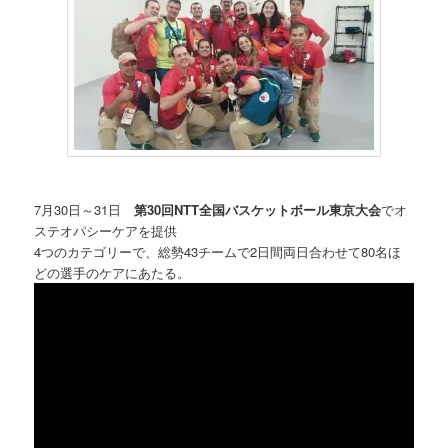
7月30日～31日
第30回NTT全国バスケットボール東京大会
でオ
ステオパシーケアを提供
4つのカテゴリーで、総勢43チームで2日間両日合わせて80名ほ
どの選手のケアにあたる。