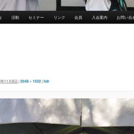
会
活動
セミナー
リンク
会員
入会案内
お問い合
8年11月8日
|
2048 × 1532
|
hdr