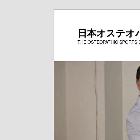
メ
イ
ン
日本オステオ
コ
THE OSTEOPATHIC SPORTS
ン
テ
ン
ツ
へ
移
動