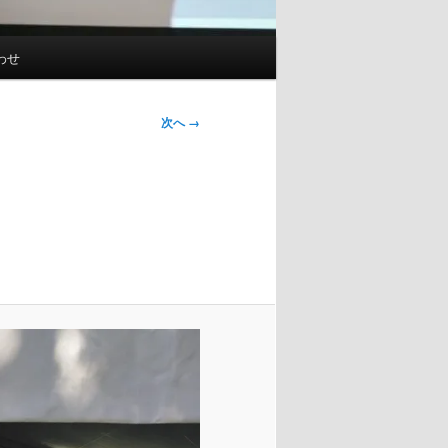
わせ
次へ →