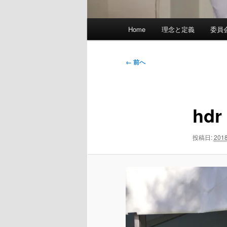
メ
Home
理念と定義
委員
イ
ン
メ
画
← 前へ
ニ
像
ュ
ナ
ー
ビ
hdr
ゲ
ー
シ
投稿日:
201
ョ
ン