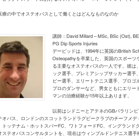
）
医療の中でオステオパスとして働くとはどんなものなのか
講師：David Millard – MSc, BSc (Ost), BE
PG Dip Sports Injuries
デービッドは、1994年に英国のBritish Scho
Osteopathyを卒業した、英国のスポー
る主要なオステオパスの一人です。彼は
ック選手、プレミアシップサッカー選手
ビー選手、エリートテニス選手、プロゴ
プロのダンサーなど、男女ともにエリー
マンの治療経験が15年以上あります。
以前はシドニーとアテネのGBパラリンピ
テオパス、ロンドンのスコットランドラグビークラブのチーフメデ
、トッテナム・ホットスパーFC、ワトフォードFC、イングランド
オステオパスコンサルタントを、現在はウィンブルドンテニス選手