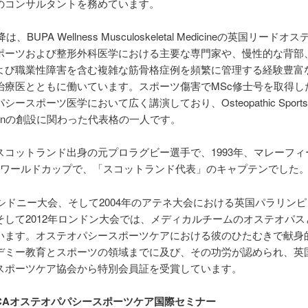
のコンサルタントを務めています。
は、BUPA Wellness Musculoskeletal Medicineの英国リード
ポーツおよび整形外科医学における主要な専門家や、慢性的な背部
よび職業性障害を含む複雑な筋骨格症例を頻繁に管理する経験豊富
治療医とともに働いています。スポーツ傷害でMSc修士号を取得し
ースポーツ医学において広く講演しており、Osteopathic Sports 
iationの創設に関わった代表格の一人です。
スコットランド出身の元プロラグビー選手で、1993年、マレーフィ
回ワールドカップで、「スコットランド代表」のキャプテンでした
年のシドニー大会、そして2004年のアテネ大会における英国パラリン
そして2012年ロンドン大会では、メディカルチームのオステオパス
います。オステオパシースポーツケアにおける彼のひたむきで献身
デミー教育とスポーツの領域までに及び、その功労が認められ、英
スポーツケア協会から特別会員証を受賞しています。
SCAオステオパパシースポーツケア国際セミナー