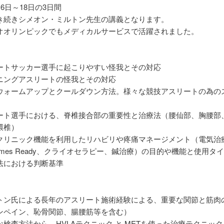
16日～18日の3日間
き続きシメオン・ミルトン先生の講義となります。
オオリンピックでもメディカルサービスで活躍されました。
ートサッカー選手に起こりやすい怪我とその対応
ニングアスリートの怪我とその対応
ウォームアップとクールダウン方法。様々な競技アスリートの為の
ート選手における、脊椎接合部の重要性と治療法（腰仙部、胸腰部
環椎）
クリニック機能を利用したリハビリや疼痛マネージメント（電気治
mes Ready、クライオセラピー、鍼治療）の目的や機能と使用タ
法における判断基準
トン氏による長年のアスリート施術経験による、重要な関節と筋肉
ンペイン、恥骨関節、腸腰筋等を含む）
検査方法から、HVLAテクニック と METを使った治療テクニック