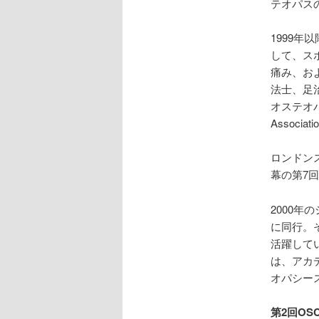
テオパス
1999年以降
して、ス
痛み、お
法士、足
オステオパシ
Assoc
ロンドン
幕の第7
2000
に同行。
活躍して
は、アカ
オパシー
第2回O