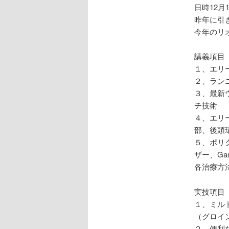
日時12月
昨年に引
今年のリ
講義項目
１、エリ
２、ラン
３、最新
チ技術
４、エリ
部、後頭
５、ポリ
ザー、Ga
各治療方
実技項目
１、ミル
（グロイ
２、便利な