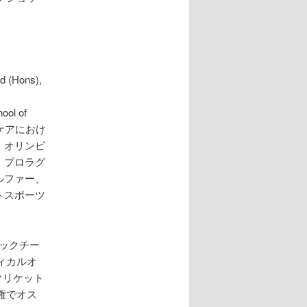
d (Hons),
ol of
ツケアにおけ
、オリンピ
、プロラグ
ルファー、
トスポーツ
ックチー
ィカルオ
クリケット
権でオス