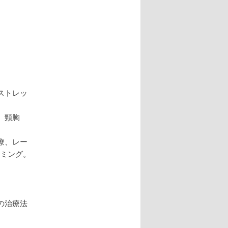
ストレッ
、頸胸
療、レー
イミング。
の治療法