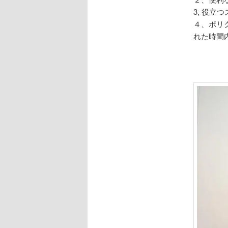
3, 役
４、ポリ
れた時間