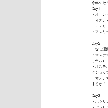
今年のセ
Day1
・オリン
・オステ
・アスリ
・アスリ
Day2
・なぜ運
・オステ
を含む）
・オステ
クショッ
・オステ
来るか？
Day3
・パラリ
・パラリ