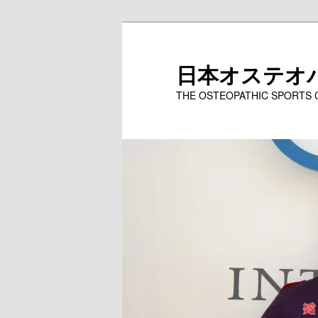
メ
イ
ン
日本オステオ
コ
THE OSTEOPATHIC SPORTS
ン
テ
ン
ツ
へ
移
動