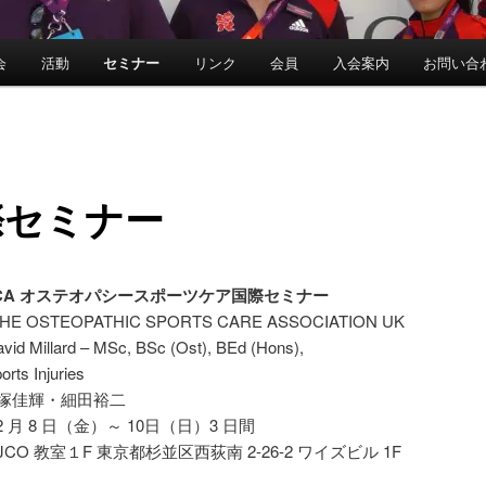
会
活動
セミナー
リンク
会員
入会案内
お問い合
際セミナー
SCA オステオパシースポーツケア国際セミナー
E OSTEOPATHIC SPORTS CARE ASSOCIATION UK
d Millard – MSc, BSc (Ost), BEd (Hons),
rts Injuries
平塚佳輝・細田裕二
 12 月 8 日（金）～ 10日（日）3 日間
CO 教室１F 東京都杉並区西荻南 2-26-2 ワイズビル 1F