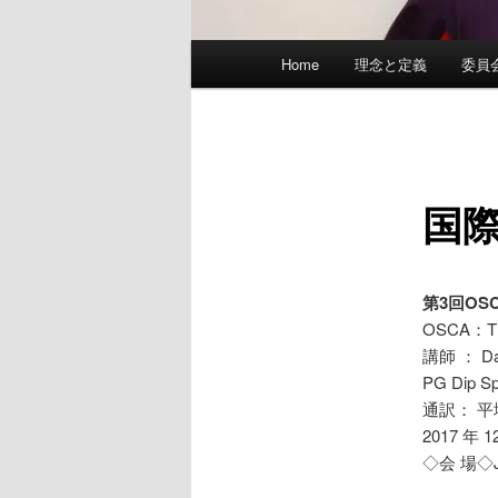
メ
Home
理念と定義
委員
イ
ン
メ
ニ
ュ
国
ー
第3回O
OSCA：TH
講師 ： Davi
PG Dip Spo
通訳： 
2017 年
◇会 場◇J