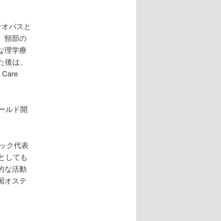
オステオパスと
、頸部の
な理学療
た後は、
Care
ールド開
。
ピック代表
としても
的な活動
国オステ