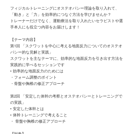
フィジカルトレーニングにオステオパシー理論を取り入れて、
「動き」と「力」を効率的につなぐ方法を学びませんか？
トレーナーだけでなく、運動療法を取り入れたいセラピストや選
手本人にも役立つ内容をお届けします！
【テーマ内容】
第1回 「スクワットを中心に考える地面反力についてのオステオ
パシー的な見解と実践」
スクワットを主なテーマに、効率的な地面反力を引き出す方法を
実践的に学べるセッションです
• 効率的な地面反力のためには
・フォーム調整のポイント
・骨盤や胸椎の修正アプローチ
第2回 「安定した体幹の考察とオステオパシーとトレーニングで
の実践」
• 安定した体幹とは
• 体幹トレーニングで考えること
・ 骨盤や胸椎の修正アプローチ
【対象】