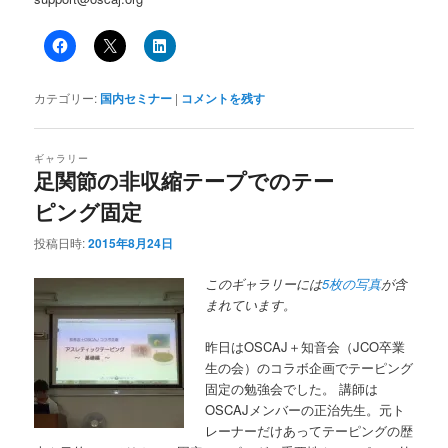
カテゴリー:
国内セミナー
|
コメントを残す
ギャラリー
足関節の非収縮テープでのテー
ピング固定
投稿日時:
2015年8月24日
このギャラリーには
5枚の写真
が含
まれています。
昨日はOSCAJ＋知音会（JCO卒業
生の会）のコラボ企画でテーピング
固定の勉強会でした。 講師は
OSCAJメンバーの正治先生。元ト
レーナーだけあってテーピングの歴