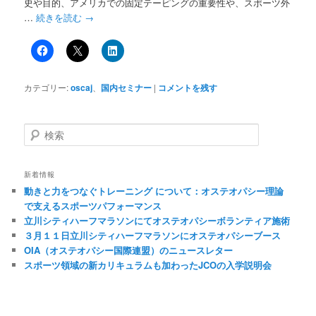
史や目的、アメリカでの固定テーピングの重要性や、スポーツ外
…
続きを読む
→
カテゴリー:
oscaj
、
国内セミナー
|
コメントを残す
検
索
新着情報
動きと力をつなぐトレーニング について：オステオパシー理論
で支えるスポーツパフォーマンス
立川シティハーフマラソンにてオステオパシーボランティア施術
３月１１日立川シティハーフマラソンにオステオパシーブース
OIA（オステオパシー国際連盟）のニュースレター
スポーツ領域の新カリキュラムも加わったJCOの入学説明会