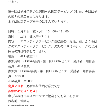
ります。
第一回は捻挫予防の足関節への固定テーピングでした、今回はそ
の続きの第二回目になります。
まずは固定テープを中心に学んでいきます。
日時：１月11日（祝・月） 10：00～13：00
講師 ：正治 健人MRO（J）
内容 ：アスレチックテーピング基礎編② 足底、踵、ふくらは
ぎのアスレティックテーピング。先丸のハサミやシャークなどお
持ちの方は持参して下さい。
場所 ：JCO教室１F
参加資格：OSCAJ会員・第一回OSCAセミナー受講者・知音会
会員・JOA会員
参加費：OSCAJ会員・第一回OSCAセミナー受講者・知音会会
員 ￥1000
JOA会員 ￥2000
定員２０名
必ず事前予約が必要です
募集締め切り１月４日
申し込みは日本スポーツケア協会までお願いします
お名前・連絡先
support@oscaj.org