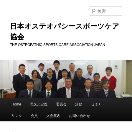
メ
サ
イ
ブ
検
ン
コ
索
コ
ン
日本オステオパシースポーツケア
ン
テ
協会
テ
ン
ン
ツ
THE OSTEOPATHIC SPORTS CARE ASSOCIATION JAPAN
ツ
へ
へ
移
移
動
動
メ
Home
理念と定義
委員会
活動
セミナー
イ
ン
リンク
会員
入会案内
お問い合わせ
メ
ニ