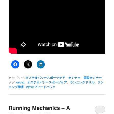
カテゴリー:
オステオパシースポーツケア
、
セミナー
、
国際セミナー
|
タグ:
oscaj
、
オステオパシースポーツケア
、
ランニングドリル
、
ラン
ニング障害
|
2
件のフィードバック
Running Mechanics – A