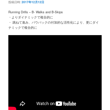
投稿日時:
2017年12月12日
Running Drills – B- Walks and B-Skips
・よりダイナミックで複合的に
・ 跳ねて進み、パウバックの付加的な活性化により、更にダイ
ナミックで複合的に