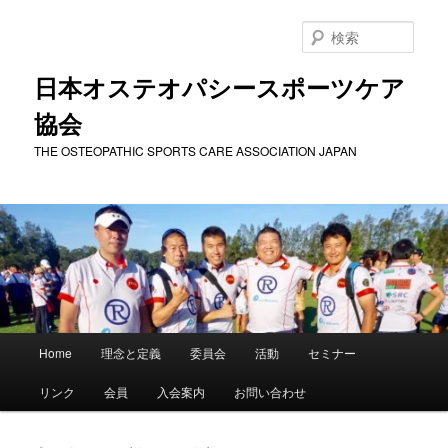
メ
サ
イ
ブ
検
ン
コ
索
コ
ン
日本オステオパシースポーツケア
ン
テ
協会
テ
ン
ン
ツ
THE OSTEOPATHIC SPORTS CARE ASSOCIATION JAPAN
ツ
へ
へ
移
移
動
動
メ
Home
理念と定義
委員会
活動
セミナー
イ
ン
リンク
会員
入会案内
お問い合わせ
メ
ニ