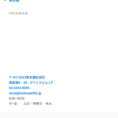
未分類
OSCAJ所在地
〒167-0053東京都杉並区
西荻南2－26－2ワイズビル１F
03-5344-9095
oscaj@osteopathic.jp
9:30-18:00
月~金 土日・祝祭日 休み