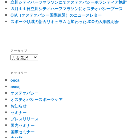
立川シティハーフマラソンにてオステオパシーボランティア施術
３月１１日立川シティハーフマラソンにオステオパシーブース
OIA（オステオパシー国際連盟）のニュースレター
スポーツ領域の新カリキュラムも加わったJCOの入学説明会
アーカイブ
ア
ー
カ
カテゴリー
イ
osca
ブ
oscaj
オステオパシー
オステオパシースポーツケア
お知らせ
セミナー
プレスリリース
国内セミナー
国際セミナー