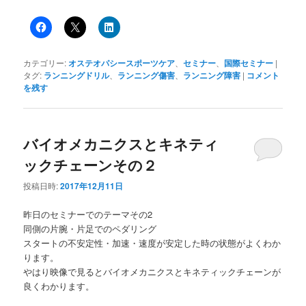
カテゴリー:
オステオパシースポーツケア
、
セミナー
、
国際セミナー
|
タグ:
ランニングドリル
、
ランニング傷害
、
ランニング障害
|
コメント
を残す
バイオメカニクスとキネティ
ックチェーンその２
投稿日時:
2017年12月11日
昨日のセミナーでのテーマその2
同側の片腕・片足でのペダリング
スタートの不安定性・加速・速度が安定した時の状態がよくわか
ります。
やはり映像で見るとバイオメカニクスとキネティックチェーンが
良くわかります。