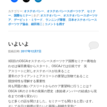
カテゴリー:
オステオパシー
、
オステオパシースポーツケア
、
セミナ
ー
、
国際セミナー
|
タグ:
オステオパシー
、
オステオパシースポーツケ
ア
、
デービット・ミラード
、
ランニング障害
、
日本オステオパシース
ポーツケア協会
、
細田裕二
|
コメントを残す
いよいよ
投稿日時:
2017年12月7日
3回目のOSCAオステオパシースポーツケア国際セミナー農地合
わせは塚田農場からスタート。OSCAJでは伝統です 笑
アスリートに対しオステオパスが出来ること
通常のクライアントとアスリートの要望は別物であること
競技特性を理解する重要性
何も問題の無いアスリートからのケア要望時に行うことは？
OSCA UKの２０年の発展の歴史（創始者メンバーの結成から現
在までの移り変わり）
など多くの話を聞けました。セミナーでも聞けると思います。
そして今日は相撲が見たいと両国へ朝稽古見学に