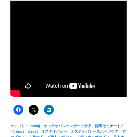
カテゴリー:
oscaj
、
オステオパシースポーツケア
、
国際セミナー
|
タ
グ:
osca
、
oscaj
、
オステオパシー
、
オステオパシースポーツケア
、
デ
ービット・ミラード
、
パラリンピック
、
メディカルサービス
、
日本オ