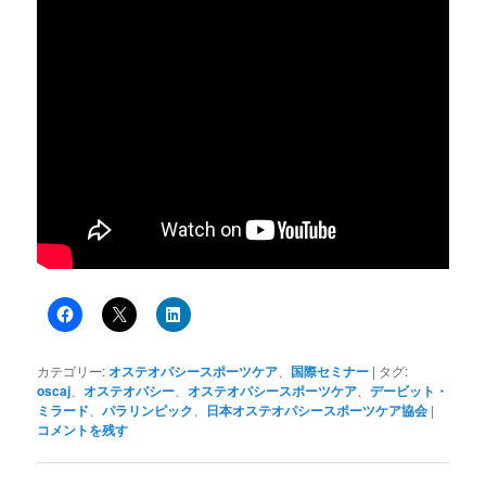
カテゴリー:
オステオパシースポーツケア
、
国際セミナー
|
タグ:
oscaj
、
オステオパシー
、
オステオパシースポーツケア
、
デービット・
ミラード
、
パラリンピック
、
日本オステオパシースポーツケア協会
|
コメントを残す