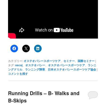
カテゴリー:
オステオパシースポーツケア
、
セミナー
、
国際セミナー
|
タグ:
oscaj
、
オステオパシー
、
オステオパシースポーツケア
、
ランニ
ングドリル
、
ランニング障害
、
日本オステオパシースポーツケア協会
|
コメントを残す
Running Drills – B- Walks and
B-Skips