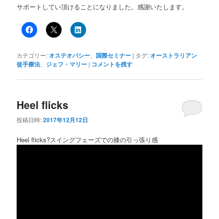
サポートしてい頂けることになりました。感謝いたします。
カテゴリー:
オステオパシー
、
国際セミナー
|
タグ:
オーストラリアン
徒手療法
、
ジェフ・マリー
|
コメントを残す
Heel flicks
投稿日時:
2017年12月12日
Heel flicks?スイングフェーズでの膝の引っ張り感