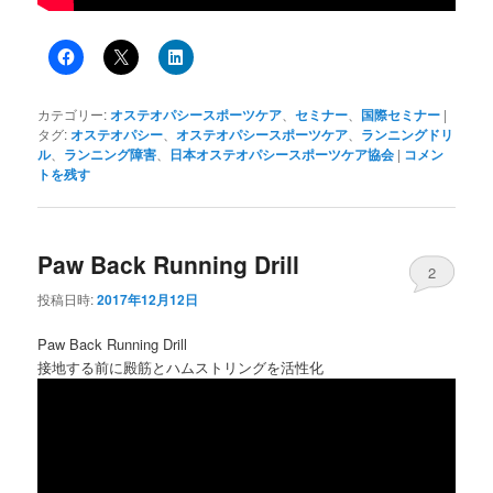
カテゴリー:
オステオパシースポーツケア
、
セミナー
、
国際セミナー
|
タグ:
オステオパシー
、
オステオパシースポーツケア
、
ランニングドリ
ル
、
ランニング障害
、
日本オステオパシースポーツケア協会
|
コメン
トを残す
Paw Back Running Drill
2
投稿日時:
2017年12月12日
Paw Back Running Drill
接地する前に殿筋とハムストリングを活性化