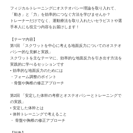
フィジカルトレーニングにオステオパシー理論を取り入れて、
「動き」と「力」を効率的につなぐ方法を学びませんか？
トレーナーだけでなく、運動療法を取り入れたいセラピストや選
手本人にも役立つ内容をお届けします！
【テーマ内容】
第1回 「スクワットを中心に考える地面反力についてのオステオ
パシー的な見解と実践」
スクワットを主なテーマに、効率的な地面反力を引き出す方法を
実践的に学べるセッションです
• 効率的な地面反力のためには
・フォーム調整のポイント
・骨盤や胸椎の修正アプローチ
第2回 「安定した体幹の考察とオステオパシーとトレーニングで
の実践」
• 安定した体幹とは
• 体幹トレーニングで考えること
・ 骨盤や胸椎の修正アプローチ
【対象】