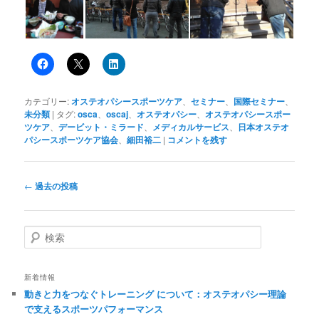
カテゴリー:
オステオパシースポーツケア
、
セミナー
、
国際セミナー
、
未分類
|
タグ:
osca
、
oscaj
、
オステオパシー
、
オステオパシースポー
ツケア
、
デービット・ミラード
、
メディカルサービス
、
日本オステオ
パシースポーツケア協会
、
細田裕二
|
コメントを残す
投
←
過去の投稿
稿
ナ
ビ
検
ゲ
索
ー
シ
新着情報
ョ
動きと力をつなぐトレーニング について：オステオパシー理論
ン
で支えるスポーツパフォーマンス