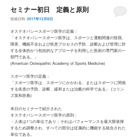
セミナー初日 定義と原則
投稿日時:
2017年12月8日
オステオパシースポーツ医学の定義：
「オステオパシースポーツ医学は、スポーツと運動関連の怪我、
障害、機能不全および疾患プロセスの予防、診断および管理に対
する全体的かつ包括的なアプローチを利用した医術の専門家の一
部門である。」
(American Osteopathic Academy of Sports Medicine)
スポーツ医学の定義：
「スポーツ医学は、スポーツにかかわる、またはスポーツに関係
する疾患の予防、診断、緩和または治癒の科学である」 (コリン
ズ英和辞典)
本日のセミナーで紹介された
オステオパシースポーツ医学の原則：
・人体は1つの単位であり；それはパフォーマンスを最大限発揮
するため調整され、すべての部分は従属的に機能する統合された
単位である。