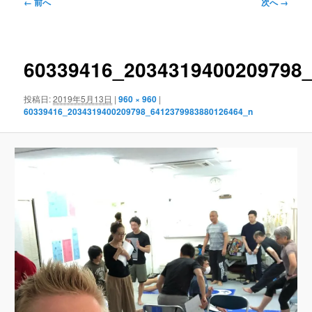
ュ
画
← 前へ
次へ →
ー
像
ナ
ビ
ゲ
60339416_2034319400209798
ー
シ
投稿日:
2019年5月13日
|
960 × 960
|
ョ
60339416_2034319400209798_6412379983880126464_n
ン