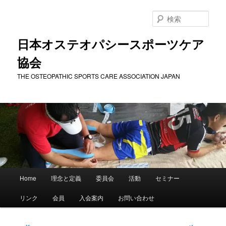
メ
イ
検
ン
索
コ
日本オステオパシースポーツケア
ン
協会
テ
ン
THE OSTEOPATHIC SPORTS CARE ASSOCIATION JAPAN
ツ
へ
移
動
メ
Home
理念と定義
委員会
活動
セミナー
イ
ン
リンク
会員
入会案内
お問い合わせ
メ
ニ