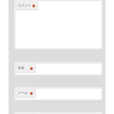
※
コメント
※
名前
※
メール