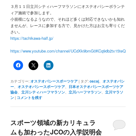
３月１１日立川シティハーフマラソンにオステオパシーボランテ
ィア施術で参加します。
小規模になるようなので、それほど多くは対応できないかも知れ
ませんが、レースに参加する方で、見かけた方はお立ち寄りくだ
さい。
https://tachikawa-half.jp/
https://www.youtube.com/channel/UCdXk9bmG0KCq9db2tx15teQ
カテゴリー:
オステオパシースポーツケア
|
タグ:
oscaj
、
オステオパシ
ー
、
オステオパシースポーツケア
、
日本オステオパシースポーツケア
協会
、
立川シティハーフマラソン
、
立川ハーフマラソン
、
立川マラソ
ン
|
コメントを残す
スポーツ領域の新カリキュラ
ムも加わったJCOの入学説明会