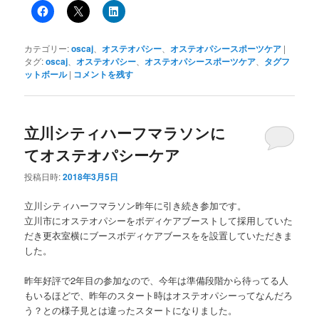
カテゴリー:
oscaj
、
オステオパシー
、
オステオパシースポーツケア
|
タグ:
oscaj
、
オステオパシー
、
オステオパシースポーツケア
、
タグフ
ットボール
|
コメントを残す
立川シティハーフマラソンに
てオステオパシーケア
投稿日時:
2018年3月5日
立川シティハーフマラソン昨年に引き続き参加です。
立川市にオステオパシーをボディケアブーストして採用していた
だき更衣室横にブースボディケアブースをを設置していただきま
した。
昨年好評で2年目の参加なので、今年は準備段階から待ってる人
もいるほどで、昨年のスタート時はオステオパシーってなんだろ
う？との様子見とは違ったスタートになりました。