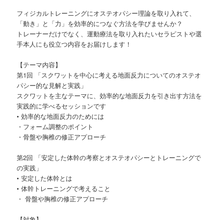
フィジカルトレーニングにオステオパシー理論を取り入れて、
「動き」と「力」を効率的につなぐ方法を学びませんか？
トレーナーだけでなく、運動療法を取り入れたいセラピストや選
手本人にも役立つ内容をお届けします！
【テーマ内容】
第1回 「スクワットを中心に考える地面反力についてのオステオ
パシー的な見解と実践」
スクワットを主なテーマに、効率的な地面反力を引き出す方法を
実践的に学べるセッションです
• 効率的な地面反力のためには
・フォーム調整のポイント
・骨盤や胸椎の修正アプローチ
第2回 「安定した体幹の考察とオステオパシーとトレーニングで
の実践」
• 安定した体幹とは
• 体幹トレーニングで考えること
・ 骨盤や胸椎の修正アプローチ
【対象】