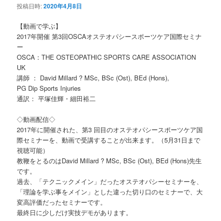
投稿日時:
2020年4月8日
【動画で学ぶ】
2017年開催 第3回OSCAオステオパシースポーツケア国際セミナ
ー
OSCA：THE OSTEOPATHIC SPORTS CARE ASSOCIATION
UK
講師 ： David Millard ? MSc, BSc (Ost), BEd (Hons),
PG Dip Sports Injuries
通訳： 平塚佳輝・細田裕二
◇動画配信◇
2017年に開催された、第3 回目のオステオパシースポーツケア国
際セミナーを、動画で受講することが出来ます。（5月31日まで
視聴可能）
教鞭をとるのはDavid Millard ? MSc, BSc (Ost), BEd (Hons)先生
です。
過去、「テクニックメイン」だったオステオパシーセミナーを、
「理論を学ぶ事をメイン」とした違った切り口のセミナーで、大
変高評価だったセミナーです。
最終日に少しだけ実技デモがあります。