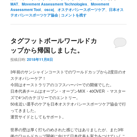
MAT
、
Movement Assessment Technologies
、
Movement
Assessment Tool
、
oscaj
、
オステオパシースポーツケア
、
日本オス
テオパシースポーツケア協会
|
コメントを残す
タグフットボールワールドカ
ップから帰国しました。
投稿日時:
2018年11月8日
3年前のサンシャインコーストでのワールドカップから2度目のオ
ステオパシーケア！
今回はオーストラリアのコフスハーバーでの開催でした。
日本代表チームはオープン・オープンMIX・40OVER ・マスター
ズで4つのカテゴリーでのエントリー。
50名近い選手のケアを日本オステオパシースポーツケア協会で行
ってきました。
運営サイドとしてもサポート。
世界の壁は厚く打ちのめされた感じではありましたが、また3年
後のワールドカップ開催に向けて日本代表も実力をつけていくこ