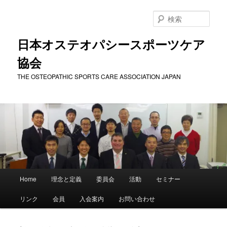
メ
サ
イ
ブ
検
ン
コ
索
コ
ン
日本オステオパシースポーツケア
ン
テ
協会
テ
ン
ン
ツ
THE OSTEOPATHIC SPORTS CARE ASSOCIATION JAPAN
ツ
へ
へ
移
移
動
動
メ
Home
理念と定義
委員会
活動
セミナー
イ
ン
リンク
会員
入会案内
お問い合わせ
メ
ニ