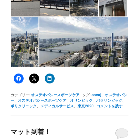
カテゴリー:
オステオパシースポーツケア
|
タグ:
oscaj
、
オステオパシ
ー
、
オステオパシースポーツケア
、
オリンピック
、
パラリンピック
、
ポリクリニック
、
メディカルサービス
、
東京2020
|
コメントを残す
マット到着！