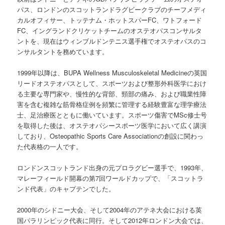
パス、ロンドンのスコットランドラグビークラブのチーフメディ
カルオフィサー、トッテナム・ホットスパーFC、ワトフォード
FC、イングランドクリケットチームのオステオパスコンサルタ
ントを、現在はウィンブルドンテニス選手権でオステオパスのコ
ンサルタントを務めています。
1999年以降は、BUPA Wellness Musculoskeletal Medicineの英国
リードオステオパスとして、スポーツおよび整形外科医学におけ
る主要な専門家や、慢性的な背部、頸部の痛み、および職業性障
害を含む複雑な筋骨格症例を頻繁に管理する経験豊富な理学療法
士、足治療医とともに働いています。スポーツ傷害でMSc修士号
を取得した後は、オステオパシースポーツ医学において広く講演
しており、Osteopathic Sports Care Associationの創設に関わっ
た代表格の一人です。
ロンドンスコットランド出身の元プロラグビー選手で、1993年、
マレーフィールド開幕の第7回ワールドカップで、「スコットラ
ンド代表」のキャプテンでした。
2000年のシドニー大会、そして2004年のアテネ大会における英
国パラリンピック代表に同行。そして2012年ロンドン大会では、