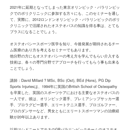
2021年に延期となってしまった東京オリンピック・パラリンピッ
クでのポリクリニックに参加する方々にも、このセミナーを通し
て、実際に、2012ロンドンオリンピック・パラリンピックのポリ
クリニックで活躍されたオステオパスの知識を得る事は、とても
プラスになることでしょう。
オステオパシースポーツ医学を知り、今後発展が期待されるチー
ム医療のあり方を考えるセミナーでもあります。
他分野の方にもオステオパシーの考え方を学んでもらい介入する
技術は、各々の専門分野でアプローチを行ってもらう事も出来る
ことでしょう。
講師：David Millard ? MSc, BSc (Ost), BEd (Hons), PG Dip
Sports Injuriesは、1994年に英国のBritish School of Osteopathy
を卒業した、英国のスポーツケアにおける主要なオステオパスの
一人です。彼は、オリンピック選手、プレミアシップサッカー選
手、プロラグビー選手、エリートテニス選手、プロゴルファー、
プロのダンサーなど、男女ともにエリートスポーツマンの治療経
験が20年以上あります。
以前はシドニーとアテネのGBパラリンピックチームのオステオ