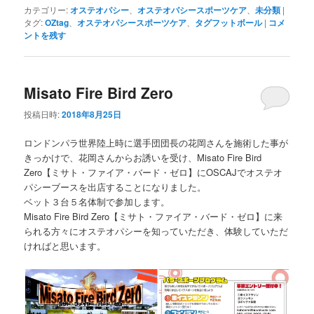
カテゴリー:
オステオパシー
、
オステオパシースポーツケア
、
未分類
|
タグ:
OZtag
、
オステオパシースポーツケア
、
タグフットボール
|
コメ
ントを残す
Misato Fire Bird Zero
投稿日時:
2018年8月25日
ロンドンパラ世界陸上時に選手団団長の花岡さんを施術した事が
きっかけで、花岡さんからお誘いを受け、Misato Fire Bird
Zero【ミサト・ファイア・バード・ゼロ】にOSCAJでオステオ
パシーブースを出店することになりました。
ベット３台５名体制で参加します。
Misato Fire Bird Zero【ミサト・ファイア・バード・ゼロ】に来
られる方々にオステオパシーを知っていただき、体験していただ
ければと思います。