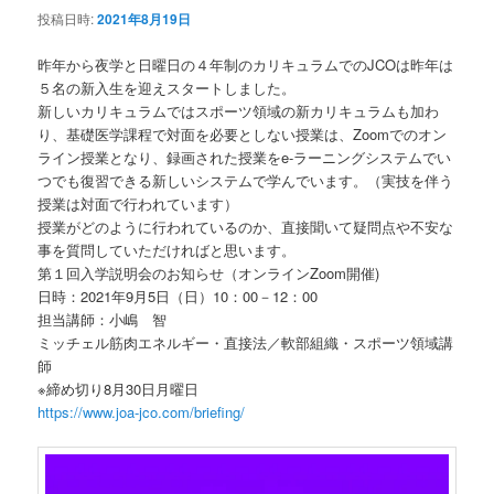
投稿日時:
2021年8月19日
昨年から夜学と日曜日の４年制のカリキュラムでのJCOは昨年は
５名の新入生を迎えスタートしました。
新しいカリキュラムではスポーツ領域の新カリキュラムも加わ
り、基礎医学課程で対面を必要としない授業は、Zoomでのオン
ライン授業となり、録画された授業をe-ラーニングシステムでい
つでも復習できる新しいシステムで学んでいます。（実技を伴う
授業は対面で行われています）
授業がどのように行われているのか、直接聞いて疑問点や不安な
事を質問していただければと思います。
第１回入学説明会のお知らせ（オンラインZoom開催)
日時：2021年9月5日（日）10：00－12：00
担当講師：小嶋 智
ミッチェル筋肉エネルギー・直接法／軟部組織・スポーツ領域講
師
※締め切り8月30日月曜日
https://www.joa-jco.com/briefing/