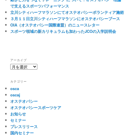
ン
で支えるスポーツパフォーマンス
立川シティハーフマラソンにてオステオパシーボランティア施術
３月１１日立川シティハーフマラソンにオステオパシーブース
OIA（オステオパシー国際連盟）のニュースレター
スポーツ領域の新カリキュラムも加わったJCOの入学説明会
アーカイブ
ア
ー
カ
カテゴリー
イ
osca
ブ
oscaj
オステオパシー
オステオパシースポーツケア
お知らせ
セミナー
プレスリリース
国内セミナー