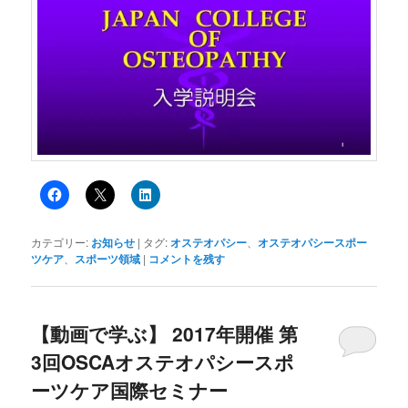
カテゴリー:
お知らせ
|
タグ:
オステオパシー
、
オステオパシースポー
ツケア
、
スポーツ領域
|
コメントを残す
【動画で学ぶ】 2017年開催 第
3回OSCAオステオパシースポ
ーツケア国際セミナー