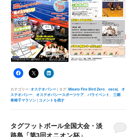
カテゴリー:
オステオパシー
|
タグ:
Misato Fire Bird Zero
、
oscaj
、
オ
ステオパシー
、
オステオパシースポーツケア
、
パライベント
、
三郷
、
車椅子マラソン
|
コメントを残す
タグフットボール全国大会・淡
路島「第3回オニオン杯」