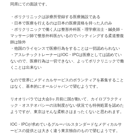
同席にての面談です。
・ポリクリニックは診療所登録する医療施設である
・日本で医療を行えるのは日本の医療資格を持った人のみ
・ポリクリニックで働く人は整形外科医・理学療法士・鍼灸師・
マッサージ師で整形外科医がいるのでバッティングする柔道整復
師は除外
・他国のライセンスで医療行為をすることは一切認められない
・アスレチックトレーナーはIOC・IPCは医療としては認めてい
ないので、医療行為は一切できない、よってポリクリニックで働
くことは出来ない
なので世界にメディカルサービスのボランティアを募集すること
はなく、基本的にオールジャパンで望むようです。
リオオリパラでは大会3ヶ月前に国が動いて、カイロプラクティ
ック・オステオパシーの法制度がない状況でも特例処置を認めた
ようですが、東京はそんな柔軟さはまったくないと思われます。
IOC・IPCが求めているグルーバルスタンダードなメディカルサ
ービスの提供とは大きく違う東京独自のもので望むようです。