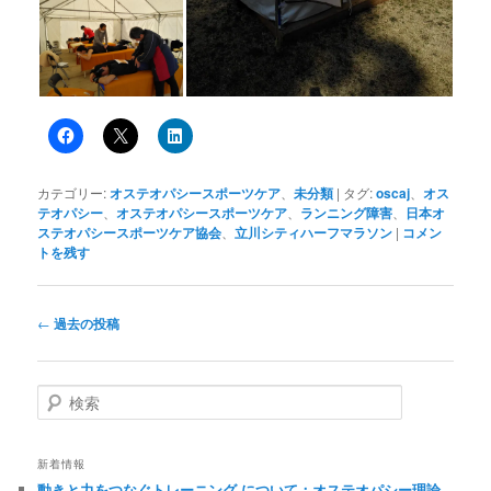
カテゴリー:
オステオパシースポーツケア
、
未分類
|
タグ:
oscaj
、
オス
テオパシー
、
オステオパシースポーツケア
、
ランニング障害
、
日本オ
ステオパシースポーツケア協会
、
立川シティハーフマラソン
|
コメン
トを残す
投
←
過去の投稿
稿
ナ
ビ
検
ゲ
索
ー
シ
新着情報
ョ
動きと力をつなぐトレーニング について：オステオパシー理論