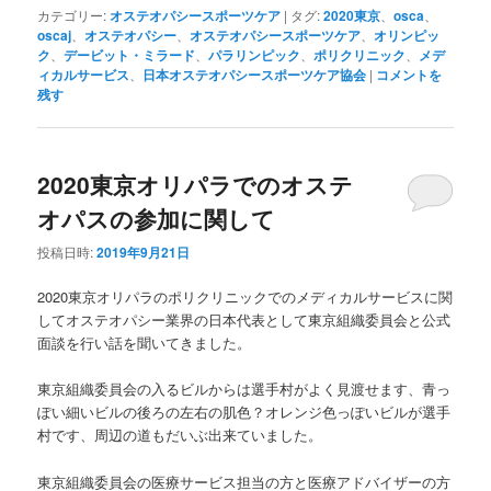
カテゴリー:
オステオパシースポーツケア
|
タグ:
2020東京
、
osca
、
oscaj
、
オステオパシー
、
オステオパシースポーツケア
、
オリンピッ
ク
、
デービット・ミラード
、
パラリンピック
、
ポリクリニック
、
メデ
ィカルサービス
、
日本オステオパシースポーツケア協会
|
コメントを
残す
2020東京オリパラでのオステ
オパスの参加に関して
投稿日時:
2019年9月21日
2020東京オリパラのポリクリニックでのメディカルサービスに関
してオステオパシー業界の日本代表として東京組織委員会と公式
面談を行い話を聞いてきました。
東京組織委員会の入るビルからは選手村がよく見渡せます、青っ
ぽい細いビルの後ろの左右の肌色？オレンジ色っぽいビルが選手
村です、周辺の道もだいぶ出来ていました。
東京組織委員会の医療サービス担当の方と医療アドバイザーの方