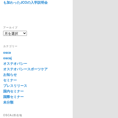
も加わったJCOの入学説明会
アーカイブ
ア
ー
カ
カテゴリー
イ
osca
ブ
oscaj
オステオパシー
オステオパシースポーツケア
お知らせ
セミナー
プレスリリース
国内セミナー
国際セミナー
未分類
OSCAJ所在地