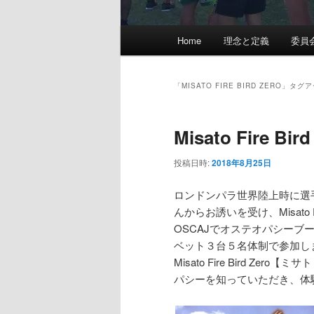
メ
Home
理念と定義
委員
イ
ン
メ
「
MISATO FIRE BIRD ZERO
」タグア
ニ
ュ
Misato Fire Bird
ー
投稿日時:
2018年8月25日
ロンドンパラ世界陸上時に選
んからお誘いを受け、Misato 
OSCAJでオステオパシーブ
ベット３台５名体制で参加し
Misato Fire Bird 
パシーを知っていただき、体