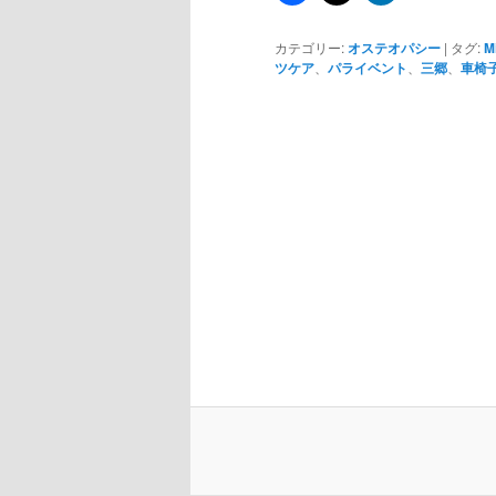
カテゴリー:
オステオパシー
|
タグ:
M
ツケア
、
パライベント
、
三郷
、
車椅