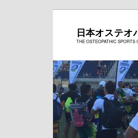
メ
サ
イ
ブ
ン
コ
日本オステオ
コ
ン
THE OSTEOPATHIC SPORTS
ン
テ
テ
ン
ン
ツ
ツ
へ
へ
移
移
動
動