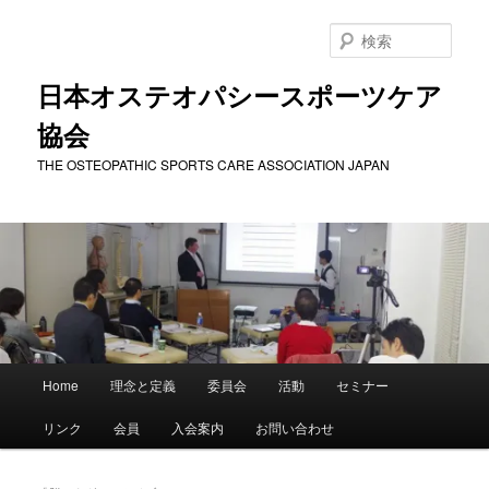
メ
サ
イ
ブ
検
ン
コ
索
コ
ン
日本オステオパシースポーツケア
ン
テ
協会
テ
ン
ン
ツ
THE OSTEOPATHIC SPORTS CARE ASSOCIATION JAPAN
ツ
へ
へ
移
移
動
動
メ
Home
理念と定義
委員会
活動
セミナー
イ
ン
リンク
会員
入会案内
お問い合わせ
メ
ニ