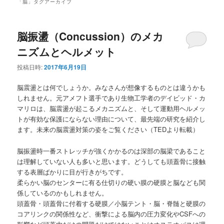
ュ
「
脳
」タグアーカイブ
ー
脳振盪（Concussion）のメカ
ニズムとヘルメット
投稿日時:
2017年6月19日
脳震盪とは何でしょうか。みなさんが想像するものとは違うかも
しれません。元アメフト選手であり生物工学者のデイビッド・カ
マリロは、脳震盪が起こるメカニズムと、そして運動用ヘルメッ
トが有効な保護にならない理由について、最先端の研究を紹介し
ます。未来の脳震盪対策の姿をご覧ください（TEDより転載）
脳振盪時一番ストレッチが強くかかるのは深部の脳梁であること
は理解していない人も多いと思います。どうしても頭蓋骨に接触
する表層ばかりに目が行きがちです。
柔らかい脳のセンターに有る仕切りの硬い膜の硬膜と脳なども関
係しているのかもしれません。
頭蓋骨・頭蓋骨に付着する硬膜／小脳テント・脳・脊髄と硬膜の
コアリンクの関係性など、衝撃による脳内の圧力変化やCSFへの