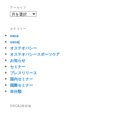
アーカイブ
ア
ー
カ
カテゴリー
イ
osca
ブ
oscaj
オステオパシー
オステオパシースポーツケア
お知らせ
セミナー
プレスリリース
国内セミナー
国際セミナー
未分類
OSCAJ所在地