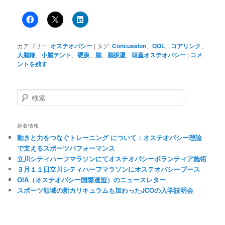
カテゴリー:
オステオパシー
|
タグ:
Concussion
、
QOL
、
コアリンク
、
大脳鎌
、
小脳テント
、
硬膜
、
脳
、
脳振盪
、
頭蓋オステオパシー
|
コメ
ントを残す
検
索
新着情報
動きと力をつなぐトレーニング について：オステオパシー理論
で支えるスポーツパフォーマンス
立川シティハーフマラソンにてオステオパシーボランティア施術
３月１１日立川シティハーフマラソンにオステオパシーブース
OIA（オステオパシー国際連盟）のニュースレター
スポーツ領域の新カリキュラムも加わったJCOの入学説明会