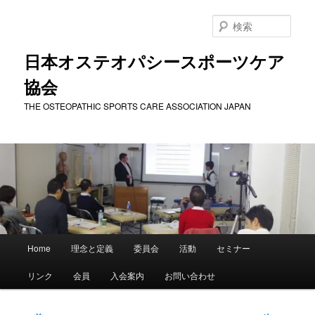
メ
イ
検
ン
索
コ
日本オステオパシースポーツケア
ン
協会
テ
ン
THE OSTEOPATHIC SPORTS CARE ASSOCIATION JAPAN
ツ
へ
移
動
メ
Home
理念と定義
委員会
活動
セミナー
イ
ン
リンク
会員
入会案内
お問い合わせ
メ
ニ