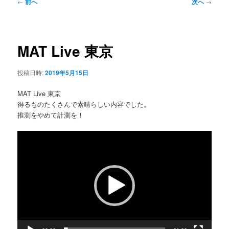
ュ
投
←
前へ
次へ
→
ー
稿
ナ
ビ
ゲ
MAT Live 東京
ー
シ
投稿日時:
2019年5月15日
ョ
ン
MAT Live 東京
得るものたくさんで素晴らしい内容でした。
推測をやめて計測を！
動
画
プ
レ
ー
ヤ
ー