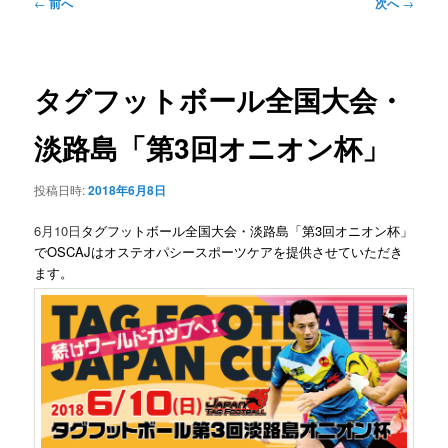
ュ
投
←
前へ
次へ
→
ー
稿
ナ
ビ
ゲ
タグフットボール全国大会・
ー
シ
淡路島「第3回オニオン杯」
ョ
ン
投稿日時:
2018年6月8日
6月10日
タグフットボール全国大会・淡路島「第3回オニオン杯」
でOSCAJはオステオパシースポーツケアを提供させていただき
ます。