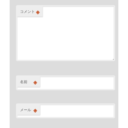
※
コメント
※
名前
※
メール