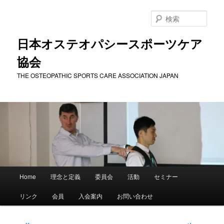
メ
イ
検
ン
索
コ
日本オステオパシースポーツケア
ン
協会
テ
ン
THE OSTEOPATHIC SPORTS CARE ASSOCIATION JAPAN
ツ
へ
移
動
メ
Home
理念と定義
委員会
活動
セミナー
イ
ン
リンク
会員
入会案内
お問い合わせ
メ
ニ