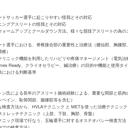
ートサッカー選手に起こりやすい怪我とその対応
ニングアスリートの怪我とその対応
ウォームアップとクールダウン方法。様々な競技アスリートの為の
ート選手における、脊椎接合部の重要性と治療法（腰仙部、胸腰部
環椎）
クリニック機能を利用したリハビリや疼痛マネージメント（電気治
mes Ready、クライオセラピー、鍼治療）の目的や機能と使用タ
法における判断基準
トン氏による長年のアスリート施術経験による、重要な関節と筋肉
ンペイン、恥骨関節、腸腰筋等を含む）
検査方法から、HVLAテクニック と METを使った治療テクニック
立つストレッチテクニック（上肢、下肢、胸部、骨盤）
クニック現場で行なう、五輪選手に対するオステオパシー検査方法
内での検査方法）