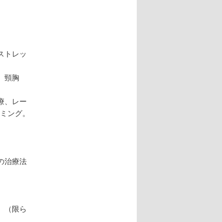
ストレッ
、頸胸
療、レー
イミング。
の治療法
 （限ら