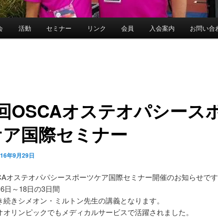
会
活動
セミナー
リンク
会員
入会案内
お問い合
回OSCAオステオパシース
ケア国際セミナー
016年9月29日
SCAオステオパパシースポーツケア国際セミナー開催のお知らせです
16日～18日の3日間
き続きシメオン・ミルトン先生の講義となります。
オオリンピックでもメディカルサービスで活躍されました。