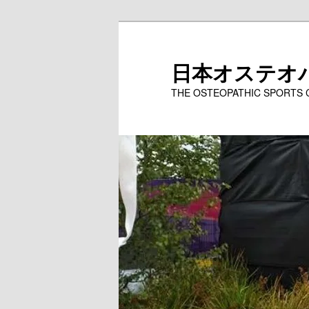
メ
イ
ン
日本オステオ
コ
THE OSTEOPATHIC SPORTS
ン
テ
ン
ツ
へ
移
動