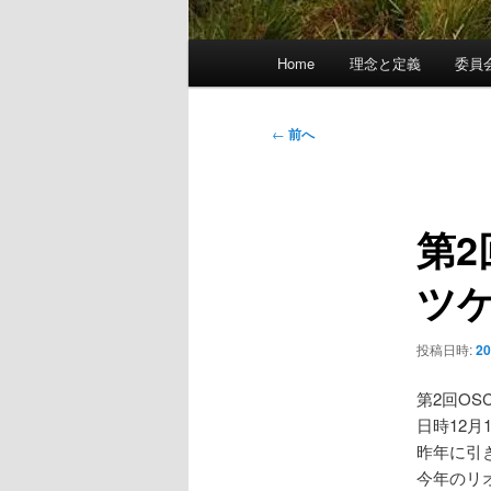
メ
Home
理念と定義
委員
イ
ン
メ
投
←
前へ
ニ
稿
ュ
ナ
ー
ビ
第2
ゲ
ー
ツ
シ
ョ
ン
投稿日時:
2
第2回O
日時12月
昨年に引
今年のリ