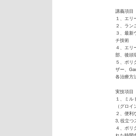
講義項目
１、エリ
２、ラン
３、最新
チ技術
４、エリ
部、後頭
５、ポリ
ザー、Ga
各治療方
実技項目
１、ミル
（グロイ
２、便利な
3, 役
４、ポリ
れた時間