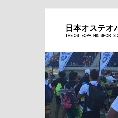
メ
イ
ン
日本オステオ
コ
THE OSTEOPATHIC SPORTS
ン
テ
ン
ツ
へ
移
動