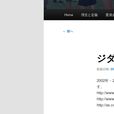
メ
Home
理念と定義
委員
イ
ン
メ
投
←
前へ
ニ
稿
ュ
ナ
ー
ビ
ジ
ゲ
ー
シ
投稿日時:
2
ョ
ン
2002
す。
http://ww
http://ww
http://as