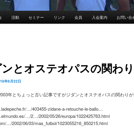
会
活動
セミナー
リンク
会員
入会案内
お問い合
ダンとオステオパスの関わ
016年6月22日
年・2003年とちょっと古い記事ですがジダンとオステオパスの関わり
w.ladepeche.fr/…/403455-zidane-a-retouche-le-ballo…
w.elmundo.es/…/2…/2002/05/26/europa/1022425763.html
.com/…/2002/06/03/mas_futbol/1023055216_850215.html