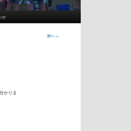
わせ
次へ
→
り
が分かりま