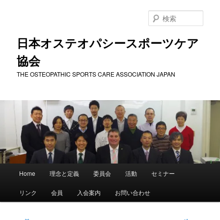
メ
イ
検
ン
索
コ
日本オステオパシースポーツケア
ン
協会
テ
ン
THE OSTEOPATHIC SPORTS CARE ASSOCIATION JAPAN
ツ
へ
移
動
メ
Home
理念と定義
委員会
活動
セミナー
イ
ン
リンク
会員
入会案内
お問い合わせ
メ
ニ