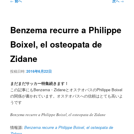
ュ
投
←
前へ
次へ
→
ー
稿
ナ
ビ
ゲ
Benzema recurre a Philippe
ー
シ
Boixel, el osteopata de
ョ
ン
Zidane
投稿日時:
2016年6月22日
まだまだサッカー特集続きます！
この記事にもBenzema・ZidaneとオステオパスのPhilippe Boixel
の関係が書かれています。オステオパスへの信頼はとても高いよ
うです
Benzema recurre a Philippe Boixel, el osteopata de Zidane
情報源:
Benzema recurre a Philippe Boixel, el osteopata de
Zidane