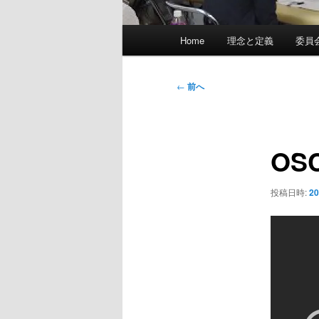
メ
Home
理念と定義
委員
イ
ン
メ
投
←
前へ
ニ
稿
ュ
ナ
ー
ビ
OS
ゲ
ー
シ
投稿日時:
2
ョ
ン