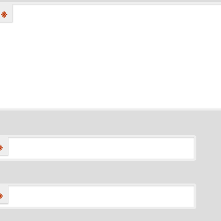
※
※
※