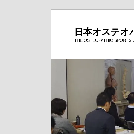
メ
イ
ン
日本オステオ
コ
THE OSTEOPATHIC SPORTS
ン
テ
ン
ツ
へ
移
動