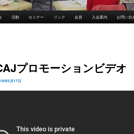
会
活動
セミナー
リンク
会員
入会案内
お問い合
CAJプロモーションビデオ
016年5月17日