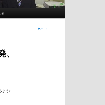
わせ
次へ
→
発、
るように