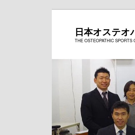
メ
イ
ン
日本オステオ
コ
THE OSTEOPATHIC SPORTS
ン
テ
ン
ツ
へ
移
動