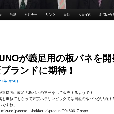
会
活動
セミナー
リンク
会員
入会案内
お問い合
ZUNOが義足用の板バネを開
産ブランドに期待！
016年6月24日
NOが本格的に義足の板バネの開発をして販売するようです
成を重ねてもらって東京パラリンピックでは国産の板バネが活躍す
いですね。
w.mizuno.jp/conte…/hakkentai/product/20160617.aspx…