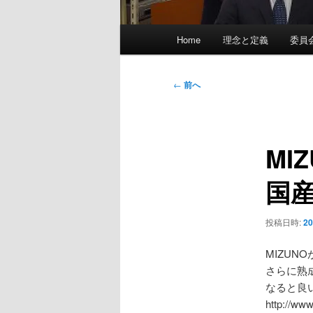
メ
Home
理念と定義
委員
イ
ン
メ
投
←
前へ
ニ
稿
ュ
ナ
ー
ビ
MI
ゲ
ー
国
シ
ョ
ン
投稿日時:
2
MIZU
さらに熟
なると良
http://ww