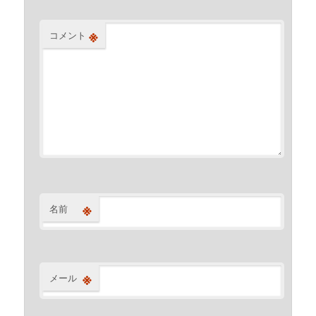
※
コメント
※
名前
※
メール