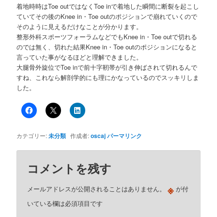
着地時時はToe outではなくToe inで着地した瞬間に断裂を起こし
ていてその後のKnee in・Toe outのポジションで崩れていくので
そのように見えるだけなことが分かります。
整形外科スポーツフォーラムなどでもKnee in・Toe outで切れる
のでは無く、切れた結果Knee in・Toe outのポジションになると
言っていた事がなるほどと理解できました。
大腿骨外旋位でToe inで前十字靭帯が引き伸ばされて切れるんで
すね、これなら解剖学的にも理にかなっているのでスッキリしま
した。
カテゴリー:
未分類
作成者:
oscaj
パーマリンク
コメントを残す
※
メールアドレスが公開されることはありません。
が付
いている欄は必須項目です