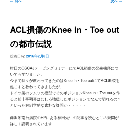
ュ
投
←
前へ
次へ
→
ー
稿
ナ
ビ
ゲ
ACL損傷のKnee in・Toe out
ー
シ
の都市伝説
ョ
ン
投稿日時:
2016年2月8日
昨日のOSCAJテーピングセミナーにてACL損傷の発生機序につ
いても学びました。
今まで我々が教わってきたのはKnee in・Toe outにてACL断裂を
起こすと教わってきましたが、
ドイツ製のソムソの模型でそのポジションKnee in・Toe outを作
ると前十字靭帯はむしろ弛緩したポジションでなんで切れるの？
といった解剖学的な素朴な疑問が・・・・・
藤沢湘南台病院のHPにある福田先生の記事を読むとこの疑問が
詳しく説明されています