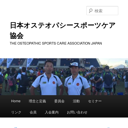
メ
イ
検
ン
索
コ
日本オステオパシースポーツケア
ン
協会
テ
ン
THE OSTEOPATHIC SPORTS CARE ASSOCIATION JAPAN
ツ
へ
移
動
メ
Home
理念と定義
委員会
活動
セミナー
イ
ン
リンク
会員
入会案内
お問い合わせ
メ
ニ