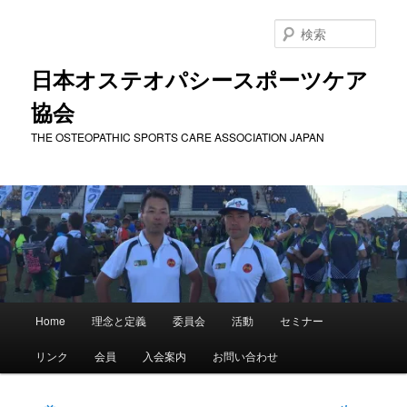
メ
イ
検
ン
索
コ
日本オステオパシースポーツケア
ン
協会
テ
ン
THE OSTEOPATHIC SPORTS CARE ASSOCIATION JAPAN
ツ
へ
移
動
メ
Home
理念と定義
委員会
活動
セミナー
イ
ン
リンク
会員
入会案内
お問い合わせ
メ
ニ