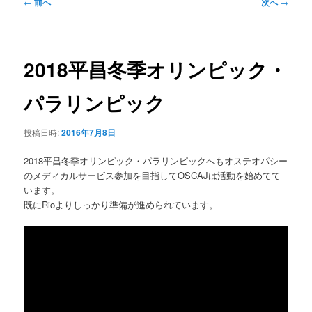
ュ
投
←
前へ
次へ
→
ー
稿
ナ
ビ
ゲ
2018平昌冬季オリンピック・
ー
シ
パラリンピック
ョ
ン
投稿日時:
2016年7月8日
2018平昌冬季オリンピック・パラリンピックへもオステオパシー
のメディカルサービス参加を目指してOSCAJは活動を始めてて
います。
既にRioよりしっかり準備が進められています。