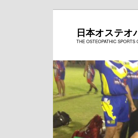
メ
イ
ン
日本オステオ
コ
THE OSTEOPATHIC SPORTS
ン
テ
ン
ツ
へ
移
動