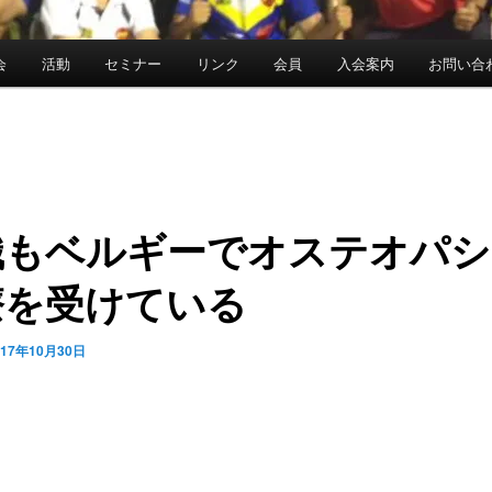
会
活動
セミナー
リンク
会員
入会案内
お問い合
織もベルギーでオステオパシ
療を受けている
017年10月30日