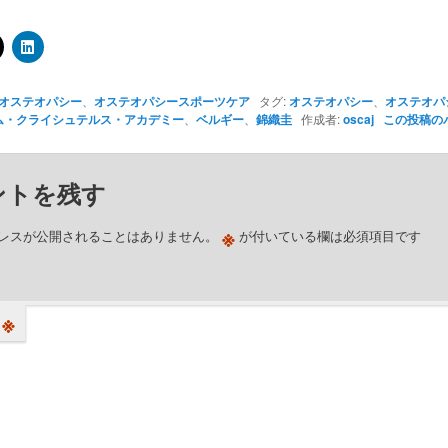
オステオパシー
、
オステオパシースポーツケア
タグ:
オステオパシー
、
オステオパ
ム・クライシュテルス・アカデミー
、
ベルギー
、
錦織圭
作成者:
oscaj
この投稿の
ントを残す
※
レスが公開されることはありません。
が付いている欄は必須項目です
※