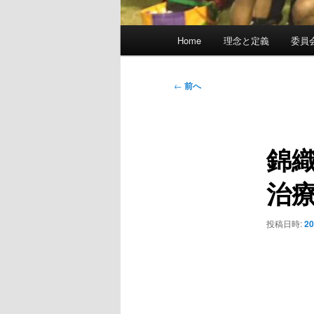
メ
Home
理念と定義
委員
イ
ン
メ
投
←
前へ
ニ
稿
ュ
ナ
ー
ビ
錦
ゲ
ー
治
シ
ョ
ン
投稿日時:
2