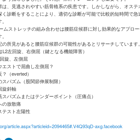
群は、見逃されやすい筋骨格系の疾患です。しかしながら、オステ
深く診断をすることにより、適切な診断が可能で比較的短時間で急
す。
ホームストレッチの組み合わせは腰筋症候群に対し効果的なアプロー
す。
記の所見があると腰筋症候群の可能性があるとリサーチしています
たはL2左回旋、右側屈（鍵となる機能障害）
5右回旋、左側屈
ウエストで屈曲し左側屈？
（everted）
のスパズム（股関節伸展制限）
回旋斜軸
筋スパズムまたはテンダーポイント（圧痛点）
への放散痛
ステスト左陽性
a.org/article.aspx?articleid=2094465#.V4Q93qD-axg.facebook