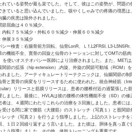
たれている姿勢が最も楽でした。そして、彼はこの姿勢が、問題の
できていると思い込んでいました。咳やくしゃみでの疼痛の増悪は
内臓の疾患は除外されました。
関節屈曲は４０％減少、
：内転７５％減少・外転６０％減少・伸展６０％減少
：伸展３５％減少
ー検査：右腸骨前方回転、仙骨LonR、Ｌ1.L2FRSl. L3-L5NSRr.
椎の機能不全、寛骨の回旋と仙骨のトーションに対してOMTの筋肉
T）を使いオステオパシー医師により治療されました。また、MET
関節の拡張（hip extension）,内旋、外旋の関節可動域（ROM）
われました。アーティキュレートリーテクニックは、仙腸関節の制
骨と寛骨の病変をリリースするために使われた。統合神経筋（Integr
muscular）リリースと筋膜リリースは、患者の腰椎付近の過緊張した
理しました。最後に、HVLAは彼の腰椎の体性機能不全（SD）の修
患者は、４週間にわたりこれらの治療を３回施しました。患者には、
を受ける間に家で腰筋（大腰筋）のストレッチ（写真１）と股関節
トレッチ（写真２）を行うよう指導しました。上記のストレッチを
回、１日２回繰り返すよう言いました。また彼は、胴体を真っ直ぐ
いよう指導しました。その他、体幹トレーニングも重要です。