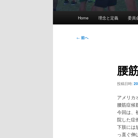
メ
Home
理念と定義
委員
イ
ン
メ
投
←
前へ
ニ
稿
ュ
ナ
ー
ビ
腰
ゲ
ー
シ
投稿日時:
2
ョ
ン
アメリカ
腰筋症候
今回は、
院した症
下肢には
っ直ぐ伸