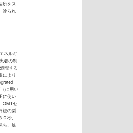
個所をス
、診られ
エネルギ
は患者の制
を処理する
限により
ated
筋（に用い
正に使い
OMTセ
外旋の梨
３０秒、
保ち、足