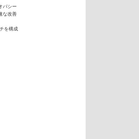
オパシー
速な改善
チを構成
。