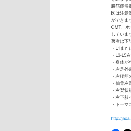
腰筋症候
医は注意
ができま
OMT、
していま
著者は下
・L1ま
・L3-L
・身体が
・左足外反？
・左腰筋
・仙骨左
・右梨状
・右下肢
・トーマ
http://jao