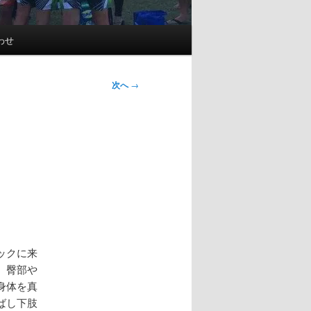
わせ
次へ
→
ックに来
。臀部や
身体を真
ばし下肢