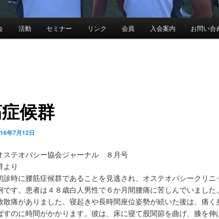
会
活動
セミナー
リンク
会員
入会案内
お問い合
筋症候群
016年7月12日
オステオパシー協会ジャーナル ８月号
群より
初診時に腰筋症候群であることを見逃され、オステオパシークリニ
例です。患者は４８歳白人男性で６か月間腰痛に苦しんでいました
放散痛がありました。寝起きや長時間座位姿勢が続いた後は、痛く
ばすのに時間がかかります。彼は、床に寝て股関節を曲げ、膝を伸