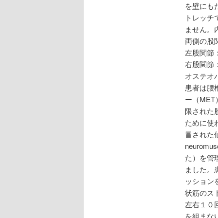
を壁にも
トレッチ
ません。
両側の股
左股関節
右股関節
オステオパシ
患者は腰
ー（ME
限された股
ために使
冒された仙
neuro
た）を管
ました。
ッション
状筋のス
左右１０
を組まな