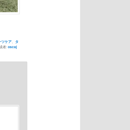
ーツケア
、
タ
成者:
oscaj