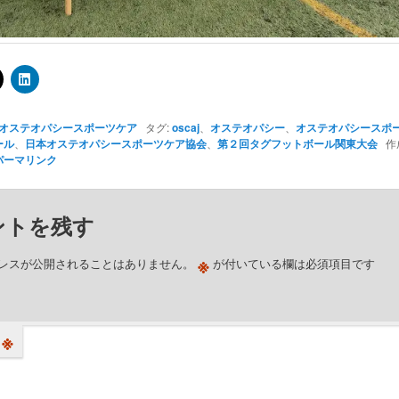
オステオパシースポーツケア
タグ:
oscaj
、
オステオパシー
、
オステオパシースポ
ール
、
日本オステオパシースポーツケア協会
、
第２回タグフットボール関東大会
作
パーマリンク
ントを残す
※
レスが公開されることはありません。
が付いている欄は必須項目です
※