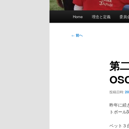
メ
Home
理念と定義
委員
イ
ン
メ
投
←
前へ
ニ
稿
ュ
ナ
ー
ビ
第
ゲ
ー
OS
シ
ョ
ン
投稿日時:
2
昨年に続
トボール
ベット３