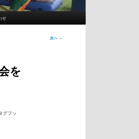
わせ
次へ
→
会を
。
タグフッ