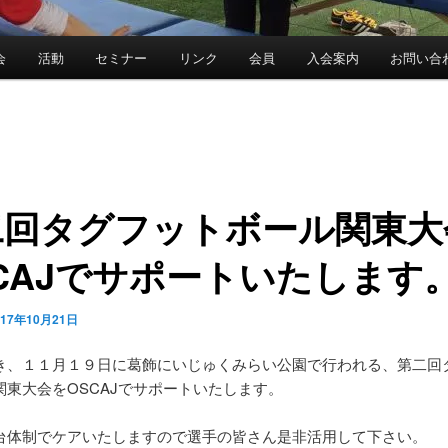
会
活動
セミナー
リンク
会員
入会案内
お問い合
二回タグフットボール関東大
CAJでサポートいたします
017年10月21日
き、１１月１９日に葛飾にいじゅくみらい公園で行われる、第二回
関東大会をOSCAJでサポートいたします。
台体制でケアいたしますので選手の皆さん是非活用して下さい。