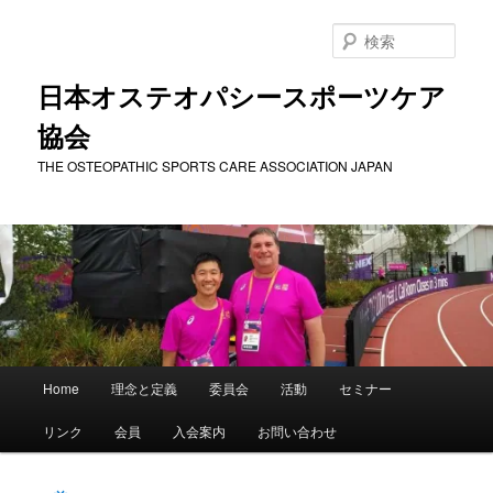
メ
イ
検
ン
索
コ
日本オステオパシースポーツケア
ン
協会
テ
ン
THE OSTEOPATHIC SPORTS CARE ASSOCIATION JAPAN
ツ
へ
移
動
メ
Home
理念と定義
委員会
活動
セミナー
イ
ン
リンク
会員
入会案内
お問い合わせ
メ
ニ