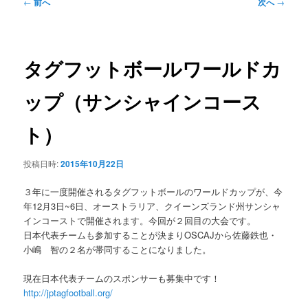
ュ
投
←
前へ
次へ
→
ー
稿
ナ
ビ
ゲ
タグフットボールワールドカ
ー
シ
ップ（サンシャインコース
ョ
ン
ト）
投稿日時:
2015年10月22日
３年に一度開催されるタグフットボールのワールドカップが、今
年12月3日~6日、オーストラリア、クイーンズランド州サンシャ
インコーストで開催されます。今回が２回目の大会です。
日本代表チームも参加することが決まりOSCAJから佐藤鉄也・
小嶋 智の２名が帯同することになりました。
現在日本代表チームのスポンサーも募集中です！
http://jptagfootball.org/