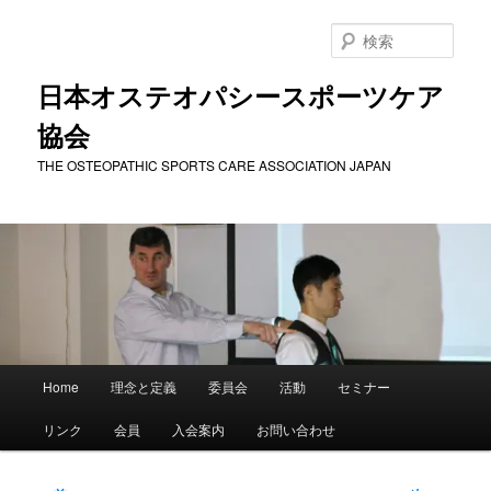
メ
イ
検
ン
索
コ
日本オステオパシースポーツケア
ン
協会
テ
ン
THE OSTEOPATHIC SPORTS CARE ASSOCIATION JAPAN
ツ
へ
移
動
メ
Home
理念と定義
委員会
活動
セミナー
イ
ン
リンク
会員
入会案内
お問い合わせ
メ
ニ