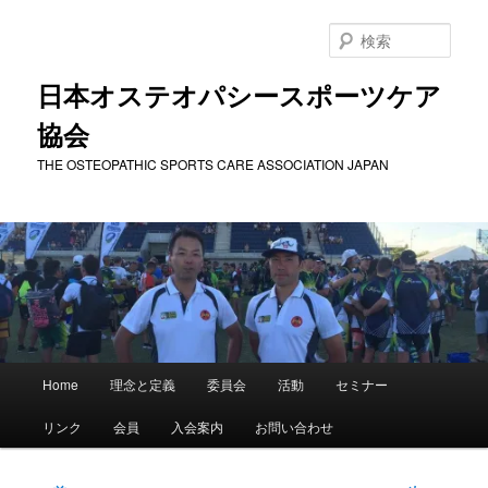
メ
イ
検
ン
索
コ
日本オステオパシースポーツケア
ン
協会
テ
ン
THE OSTEOPATHIC SPORTS CARE ASSOCIATION JAPAN
ツ
へ
移
動
メ
Home
理念と定義
委員会
活動
セミナー
イ
ン
リンク
会員
入会案内
お問い合わせ
メ
ニ