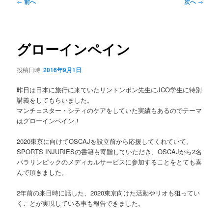
ュ
投
←
前へ
次へ
→
ー
稿
ナ
ビ
ゲ
グローインペイン
ー
シ
投稿日時:
2016年9月1日
ョ
ン
昨日は日本に旅行に来ていたリントンボン先生にJCO学生に特別
講義をしてもらいました。
マンチェスター・シティのケアをしていた実績もあるのでテーマ
はグローインペイン！
2020東京に向けてOSCAJを設立前から応援してくれていて、
SPORTS INJURIESの書籍も寄贈していただき、OSCAJから2名
パラリンピックのメディカルサービスに参加することをとても喜
んで頂きました。
2年前の来日時に話した、2020東京向けた活動やリオも狙ってい
くことが実現している事も報告できました。