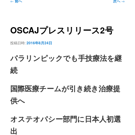
ュ
投
←
前へ
次へ
→
ー
稿
ナ
ビ
ゲ
OSCAJプレスリリース2号
ー
シ
投稿日時:
2016年8月24日
ョ
ン
パラリンピックでも手技療法を継
続
国際医療チームが引き続き治療提
供へ
オステオパシー部門に日本人初選
出