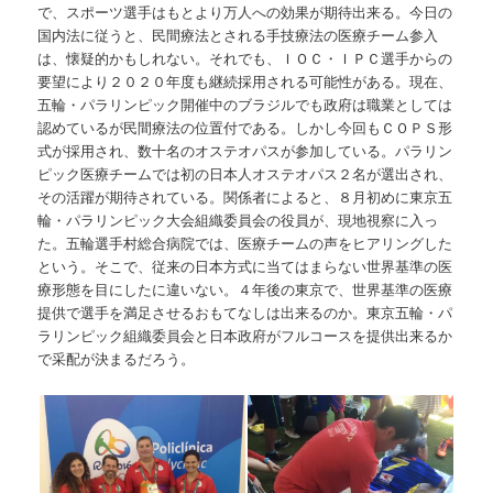
で、スポーツ選手はもとより万人への効果が期待出来る。今日の
国内法に従うと、民間療法とされる手技療法の医療チーム参入
は、懐疑的かもしれない。それでも、ＩＯＣ・ＩＰＣ選手からの
要望により２０２０年度も継続採用される可能性がある。現在、
五輪・パラリンピック開催中のブラジルでも政府は職業としては
認めているが民間療法の位置付である。しかし今回もＣＯＰＳ形
式が採用され、数十名のオステオパスが参加している。パラリン
ピック医療チームでは初の日本人オステオパス２名が選出され、
その活躍が期待されている。関係者によると、８月初めに東京五
輪・パラリンピック大会組織委員会の役員が、現地視察に入っ
た。五輪選手村総合病院では、医療チームの声をヒアリングした
という。そこで、従来の日本方式に当てはまらない世界基準の医
療形態を目にしたに違いない。４年後の東京で、世界基準の医療
提供で選手を満足させるおもてなしは出来るのか。東京五輪・パ
ラリンピック組織委員会と日本政府がフルコースを提供出来るか
で采配が決まるだろう。