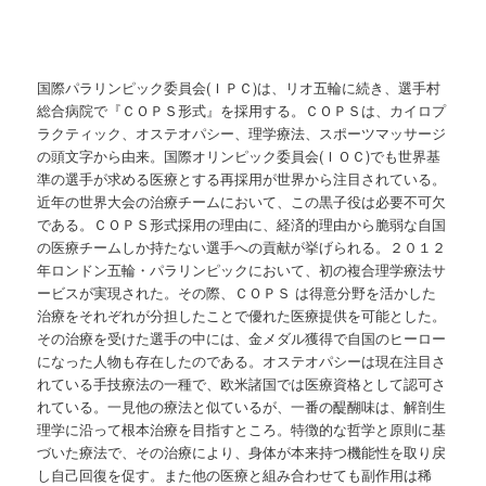
国際パラリンピック委員会(ＩＰＣ)は、リオ五輪に続き、選手村
総合病院で『ＣＯＰＳ形式』を採用する。ＣＯＰＳは、カイロプ
ラクティック、オステオパシー、理学療法、スポーツマッサージ
の頭文字から由来。国際オリンピック委員会(ＩＯＣ)でも世界基
準の選手が求める医療とする再採用が世界から注目されている。
近年の世界大会の治療チームにおいて、この黒子役は必要不可欠
である。ＣＯＰＳ形式採用の理由に、経済的理由から脆弱な自国
の医療チームしか持たない選手への貢献が挙げられる。２０１２
年ロンドン五輪・パラリンピックにおいて、初の複合理学療法サ
ービスが実現された。その際、ＣＯＰＳ は得意分野を活かした
治療をそれぞれが分担したことで優れた医療提供を可能とした。
その治療を受けた選手の中には、金メダル獲得で自国のヒーロー
になった人物も存在したのである。オステオパシーは現在注目さ
れている手技療法の一種で、欧米諸国では医療資格として認可さ
れている。一見他の療法と似ているが、一番の醍醐味は、解剖生
理学に沿って根本治療を目指すところ。特徴的な哲学と原則に基
づいた療法で、その治療により、身体が本来持つ機能性を取り戻
し自己回復を促す。また他の医療と組み合わせても副作用は稀