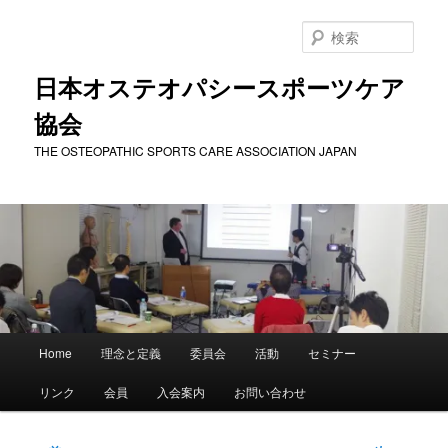
メ
イ
検
ン
索
コ
日本オステオパシースポーツケア
ン
協会
テ
ン
THE OSTEOPATHIC SPORTS CARE ASSOCIATION JAPAN
ツ
へ
移
動
メ
Home
理念と定義
委員会
活動
セミナー
イ
ン
リンク
会員
入会案内
お問い合わせ
メ
ニ