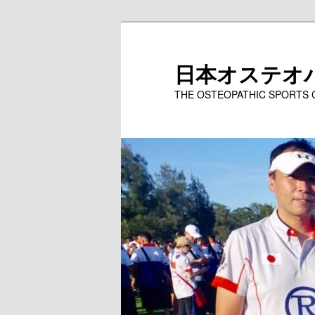
メ
イ
ン
日本オステオ
コ
THE OSTEOPATHIC SPORTS
ン
テ
ン
ツ
へ
移
動