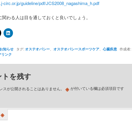
.j-circ.or.jp/guideline/pdf/JCS2008_nagashima_h.pdf
に関わる人は目を通しておくと良いでしょう。
お知らせ
タグ:
オステオパシー
、
オステオパシースポーツケア
、
心臓疾患
作成者:
マリンク
ントを残す
※
レスが公開されることはありません。
が付いている欄は必須項目です
※