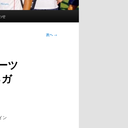
わせ
次へ
→
ーツ
るガ
イン