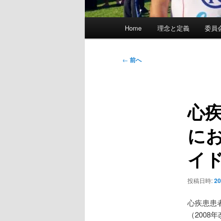
メ
Home
理念と定義
委員
イ
ン
メ
投
←
前へ
ニ
稿
ュ
ナ
ー
ビ
心
ゲ
ー
に
シ
ョ
イ
ン
投稿日時:
2
心疾患患
（2008年