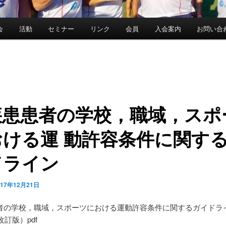
会
活動
セミナー
リンク
会員
入会案内
お問い合
疾患患者の学校，職域，スポ
おける運 動許容条件に関す
ドライン
017年12月21日
者の学校，職域，スポーツにおける運動許容条件に関するガイドラ
改訂版）pdf