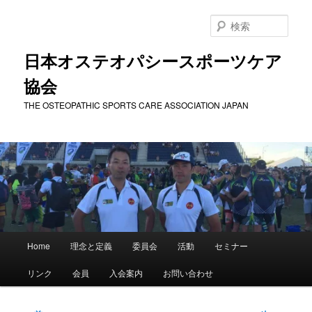
メ
イ
検
ン
索
コ
日本オステオパシースポーツケア
ン
協会
テ
ン
THE OSTEOPATHIC SPORTS CARE ASSOCIATION JAPAN
ツ
へ
移
動
メ
Home
理念と定義
委員会
活動
セミナー
イ
ン
リンク
会員
入会案内
お問い合わせ
メ
ニ