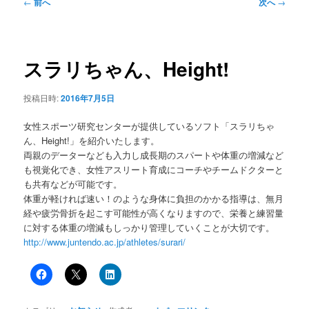
ュ
投
←
前へ
次へ
→
ー
稿
ナ
ビ
ゲ
スラリちゃん、Height!
ー
シ
投稿日時:
2016年7月5日
ョ
ン
女性スポーツ研究センターが提供しているソフト「スラリちゃ
ん、Height!」を紹介いたします。
両親のデーターなども入力し成長期のスパートや体重の増減など
も視覚化でき、女性アスリート育成にコーチやチームドクターと
も共有などが可能です。
体重が軽ければ速い！のような身体に負担のかかる指導は、無月
経や疲労骨折を起こす可能性が高くなりますので、栄養と練習量
に対する体重の増減もしっかり管理していくことが大切です。
http://www.juntendo.ac.jp/athletes/surari/