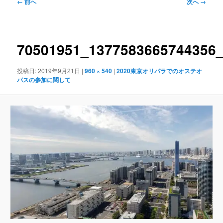
ュ
画
← 前へ
次へ →
ー
像
ナ
ビ
ゲ
70501951_1377583665744356
ー
シ
投稿日:
2019年9月21日
|
960 × 540
|
2020東京オリパラでのオステオ
ョ
パスの参加に関して
ン