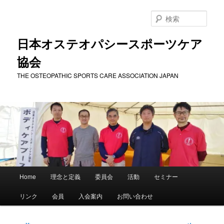
メ
イ
検
ン
索
コ
日本オステオパシースポーツケア
ン
協会
テ
ン
THE OSTEOPATHIC SPORTS CARE ASSOCIATION JAPAN
ツ
へ
移
動
メ
Home
理念と定義
委員会
活動
セミナー
イ
ン
リンク
会員
入会案内
お問い合わせ
メ
ニ