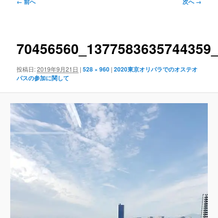
ュ
画
← 前へ
次へ →
ー
像
ナ
ビ
ゲ
70456560_1377583635744359
ー
シ
投稿日:
2019年9月21日
|
528 × 960
|
2020東京オリパラでのオステオ
ョ
パスの参加に関して
ン