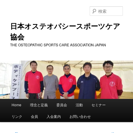
メ
イ
検
ン
索
コ
日本オステオパシースポーツケア
ン
協会
テ
ン
THE OSTEOPATHIC SPORTS CARE ASSOCIATION JAPAN
ツ
へ
移
動
メ
Home
理念と定義
委員会
活動
セミナー
イ
ン
リンク
会員
入会案内
お問い合わせ
メ
ニ