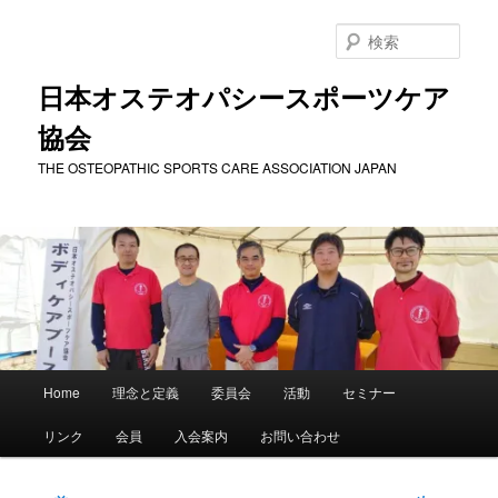
メ
イ
検
ン
索
コ
日本オステオパシースポーツケア
ン
協会
テ
ン
THE OSTEOPATHIC SPORTS CARE ASSOCIATION JAPAN
ツ
へ
移
動
メ
Home
理念と定義
委員会
活動
セミナー
イ
ン
リンク
会員
入会案内
お問い合わせ
メ
ニ