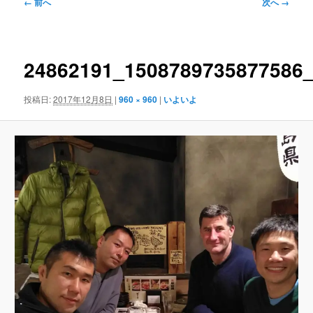
ュ
画
← 前へ
次へ →
ー
像
ナ
ビ
ゲ
24862191_1508789735877586
ー
シ
投稿日:
2017年12月8日
|
960 × 960
|
いよいよ
ョ
ン