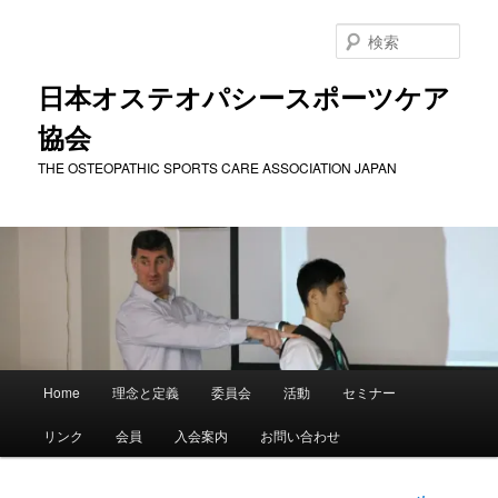
メ
イ
検
ン
索
コ
日本オステオパシースポーツケア
ン
協会
テ
ン
THE OSTEOPATHIC SPORTS CARE ASSOCIATION JAPAN
ツ
へ
移
動
メ
Home
理念と定義
委員会
活動
セミナー
イ
ン
リンク
会員
入会案内
お問い合わせ
メ
ニ