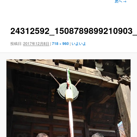
ュ
画
次へ →
ー
像
ナ
ビ
ゲ
24312592_1508789899210903
ー
シ
投稿日:
2017年12月8日
|
718 × 960
|
いよいよ
ョ
ン