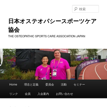
メ
サ
イ
ブ
検
ン
コ
索
コ
ン
日本オステオパシースポーツケア
ン
テ
協会
テ
ン
ン
ツ
THE OSTEOPATHIC SPORTS CARE ASSOCIATION JAPAN
ツ
へ
へ
移
移
動
動
メ
Home
理念と定義
委員会
活動
セミナー
イ
ン
リンク
会員
入会案内
お問い合わせ
メ
ニ