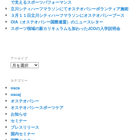
で支えるスポーツパフォーマンス
立川シティハーフマラソンにてオステオパシーボランティア施術
３月１１日立川シティハーフマラソンにオステオパシーブース
OIA（オステオパシー国際連盟）のニュースレター
スポーツ領域の新カリキュラムも加わったJCOの入学説明会
アーカイブ
ア
ー
カ
カテゴリー
イ
osca
ブ
oscaj
オステオパシー
オステオパシースポーツケア
お知らせ
セミナー
プレスリリース
国内セミナー