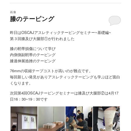
画像
膝のテーピング
昨日はOSCAJアスレティックテーピングセミナー~基礎編~
第３回膝及び大腿部①が行われました
膝の靭帯損傷について学び
内側側副靭帯のテーピング
膝過伸展捻挫のテーピング
76mmの収縮テープコストが高いのが難点です。
毎回新しい発見がありアスレティックテーピングも学ぶほど面白
くなります。
次回第4回OSCAJテーピングセミナーは膝及び大腿部②は4月17
日16：30~19：30です