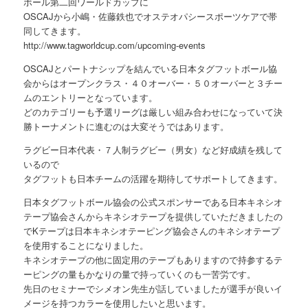
ボール第二回ワールドカップに
OSCAJから小嶋・佐藤鉄也でオステオパシースポーツケアで帯
同してきます。
http://www.tagworldcup.com/upcoming-events
OSCAJとパートナシップを結んでいる日本タグフットボール協
会からはオープンクラス・４０オーバー・５０オーバーと３チー
ムのエントリーとなっています。
どのカテゴリーも予選リーグは厳しい組み合わせになっていて決
勝トーナメントに進むのは大変そうではあります。
ラグビー日本代表・７人制ラグビー（男女）など好成績を残して
いるので
タグフットも日本チームの活躍を期待してサポートしてきます。
日本タグフットボール協会の公式スポンサーである日本キネシオ
テープ協会さんからキネシオテープを提供していただきましたの
でKテープは日本キネシオテーピング協会さんのキネシオテープ
を使用することになりました。
キネシオテープの他に固定用のテープもありますので持参するテ
ーピングの量もかなりの量で持っていくのも一苦労です。
先日のセミナーでシメオン先生が話していましたが選手が良いイ
メージを持つカラーを使用したいと思います。