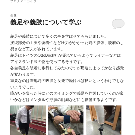
ュ
ブログアーカイブ
ー
画像
義足や義肢について学ぶ
義足や義肢について多くの事を学ばせてもらいました。
接続部分の工夫や密着性など圧力がかかった時の膨張、脱着のし
易さなど工夫がされています。
義足はドイツのOttoBock社が優れているようでライナーなどは
アイスランド製の物を使ってるそうです。
各自義足を装着し歩行してみたのですが用途によってかなり感覚
が変わります。
重要なのは着地時の吸収と反発で軽ければ良いというわけでもな
いようでした。
障がいを負った時にどのタイミングで義足を作製していくのが良
いかなどはメンタルや浮腫の削減などにも影響するようです。