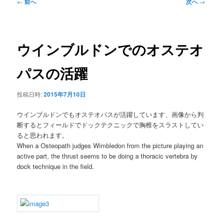
ュ
投
←
前へ
次へ
→
ー
稿
ナ
ビ
ゲ
ウインブルドンでのオステオ
ー
シ
パスの活躍
ョ
ン
投稿日時:
2015年7月10日
ウインブルドンでもオステオパスが活躍しています、画像から判
断するとフィールドでドックテクニックで胸椎をスラストしてい
ると思われます。
When a Osteopath judges Wimbledon from the picture playing an
active part, the thrust seems to be doing a thoracic vertebra by
dock technique in the field.