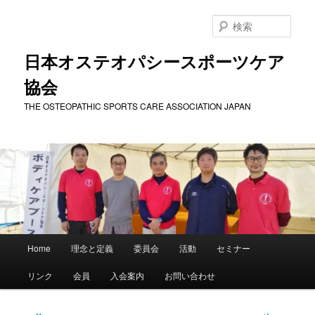
メ
イ
検
ン
索
コ
日本オステオパシースポーツケア
ン
協会
テ
ン
THE OSTEOPATHIC SPORTS CARE ASSOCIATION JAPAN
ツ
へ
移
動
メ
Home
理念と定義
委員会
活動
セミナー
イ
ン
リンク
会員
入会案内
お問い合わせ
メ
ニ