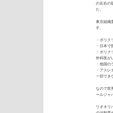
の左右の
た。
東京組織
す。
・ポリク
・日本で
・ポリク
外科医が
・他国の
・アスレ
一切でき
なので世
ールジャ
リオオリ
の法制度