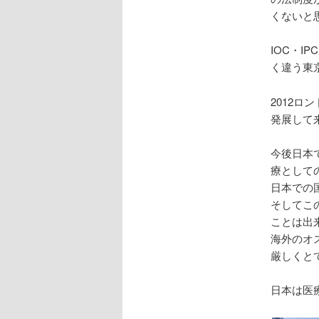
くないと
IOC・
く違う東
2012ロ
発展して
今後日本
療として
日本での
そしてこ
ことは出
海外のオ
厳しくと
日本は医