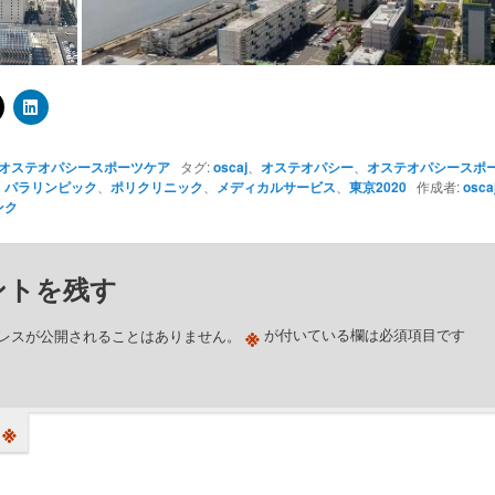
オステオパシースポーツケア
タグ:
oscaj
、
オステオパシー
、
オステオパシースポ
、
パラリンピック
、
ポリクリニック
、
メディカルサービス
、
東京2020
作成者:
osca
ンク
ントを残す
※
レスが公開されることはありません。
が付いている欄は必須項目です
※