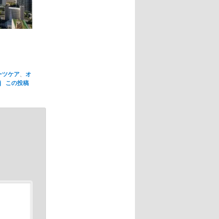
ーツケア
、
オ
j
この投稿