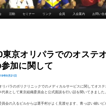
会
活動
セミナー
リンク
会員
入会案内
お問い合
20東京オリパラでのオステ
の参加に関して
019年9月21日
東京オリパラのポリクリニックでのメディカルサービスに関してオステ
本代表として東京組織委員会と公式面談を行い話を聞いてきました
委員会の入るビルからは選手村がよく見渡せます、青っぽい細いビ