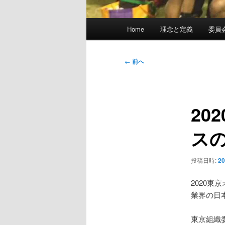
メ
Home
理念と定義
委員
イ
ン
メ
投
←
前へ
ニ
稿
ュ
ナ
ー
ビ
20
ゲ
ー
ス
シ
ョ
ン
投稿日時:
2
2020
業界の日
東京組織