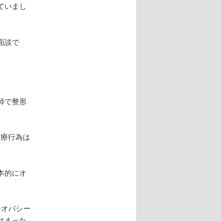
ていまし
面談で
師で整形
医療行為は
本的にオ
テオパシー
はまった