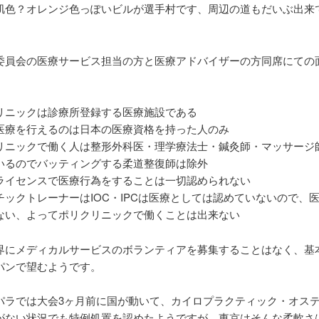
肌色？オレンジ色っぽいビルが選手村です、周辺の道もだいぶ出来
委員会の医療サービス担当の方と医療アドバイザーの方同席にての
リニックは診療所登録する医療施設である
医療を行えるのは日本の医療資格を持った人のみ
リニックで働く人は整形外科医・理学療法士・鍼灸師・マッサージ
いるのでバッティングする柔道整復師は除外
ライセンスで医療行為をすることは一切認められない
チックトレーナーはIOC・IPCは医療としては認めていないので、
ない、よってポリクリニックで働くことは出来ない
界にメディカルサービスのボランティアを募集することはなく、基
パンで望むようです。
パラでは大会3ヶ月前に国が動いて、カイロプラクティック・オス
がない状況でも特例処置を認めたようですが、東京はそんな柔軟さ