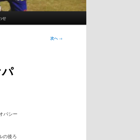
わせ
次へ
→
オパ
オパシー
。
ルの後ろ