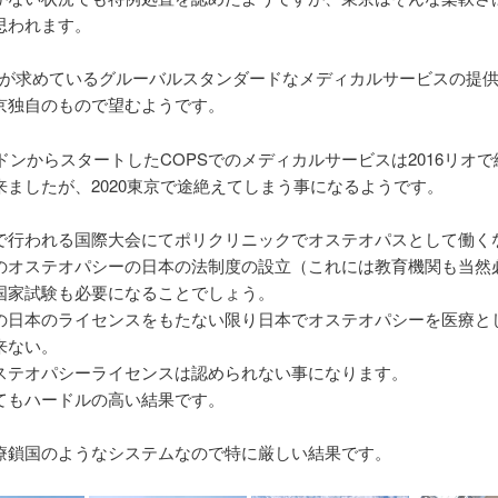
思われます。
IPCが求めているグルーバルスタンダードなメディカルサービスの提
京独自のもので望むようです。
ンドンからスタートしたCOPSでのメディカルサービスは2016リオ
来ましたが、2020東京で途絶えてしまう事になるようです。
で行われる国際大会にてポリクリニックでオステオパスとして働く
のオステオパシーの日本の法制度の設立（これには教育機関も当然
国家試験も必要になることでしょう。
の日本のライセンスをもたない限り日本でオステオパシーを医療と
来ない。
ステオパシーライセンスは認められない事になります。
てもハードルの高い結果です。
療鎖国のようなシステムなので特に厳しい結果です。