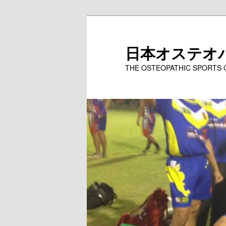
メ
イ
ン
日本オステオ
コ
THE OSTEOPATHIC SPORTS
ン
テ
ン
ツ
へ
移
動