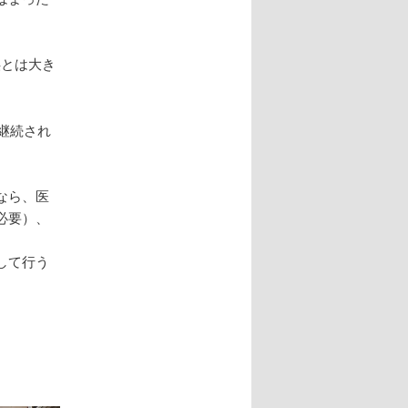
供とは大き
で継続され
なら、医
必要）、
して行う