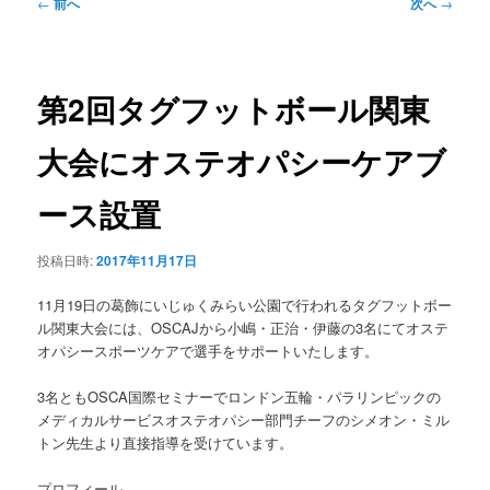
ュ
投
←
前へ
次へ
→
ー
稿
ナ
ビ
ゲ
第2回タグフットボール関東
ー
シ
大会にオステオパシーケアブ
ョ
ン
ース設置
投稿日時:
2017年11月17日
11月19日の葛飾にいじゅくみらい公園で行われるタグフットボー
ル関東大会には、OSCAJから小嶋・正治・伊藤の3名にてオステ
オパシースポーツケアで選手をサポートいたします。
3名ともOSCA国際セミナーでロンドン五輪・パラリンピックの
メディカルサービスオステオパシー部門チーフのシメオン・ミル
トン先生より直接指導を受けています。
プロフィール