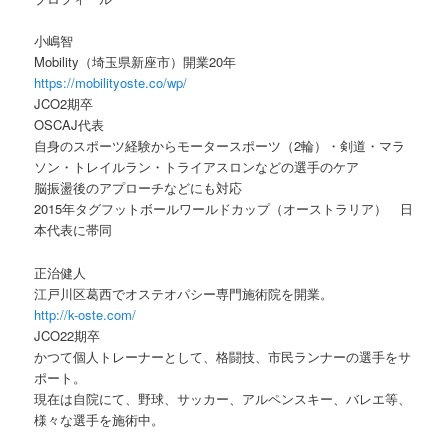
小嶋智
Mobility（埼玉県新座市）開業20年
https://mobilityoste.co/wp/
JCO2期卒
OSCAJ代表
自身のスポーツ経験からモータースポーツ（2輪）・剣道・マラ
ソン・トレイルラン・トライアスロンなどの選手のケア
脳振盪後のアプローチなどにも対応
2015年タグフットボールワールドカップ（オーストラリア） 日
本代表に帯同
正治健人
江戸川区葛西でオステオパシー専門施術院を開業。
http://k-oste.com/
JCO22期卒
かつて個人トレーナーとして、格闘技、市民ランナーの選手をサ
ポート。
現在は自院にて、野球、サッカー、アルペンスキー、バレエ等、
様々な選手を施術中。