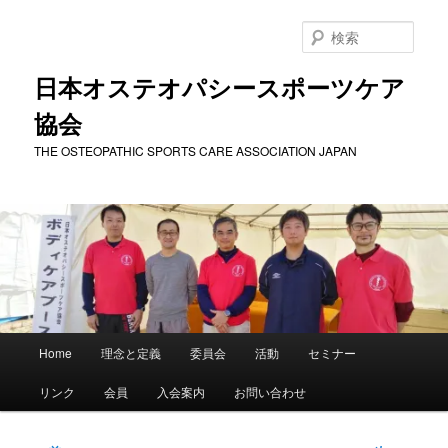
メ
イ
検
ン
索
コ
日本オステオパシースポーツケア
ン
協会
テ
ン
THE OSTEOPATHIC SPORTS CARE ASSOCIATION JAPAN
ツ
へ
移
動
メ
Home
理念と定義
委員会
活動
セミナー
イ
ン
リンク
会員
入会案内
お問い合わせ
メ
ニ