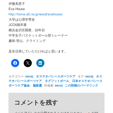
伊藤美恵子
Eva House
http://home.att.ne.jp/wood/evahouse/
大学は心理学専攻
JCO5期卒業
横浜金沢区開業、22年目
中学女子バスケットボール部トレーナー
趣味:登山、クライミング
是非活用していただければと思います。
カテゴリー:
oscaj
、
オステオパシースポーツケア
タグ:
oscaj
、
オス
テオパシースポーツケア
、
タグフットボール
、
日本オステオパシース
ポーツケア協会
、
脳振盪
作成者:
oscaj
この投稿のパーマリンク
コメントを残す
メールアドレスが公開されることはありません。
が付