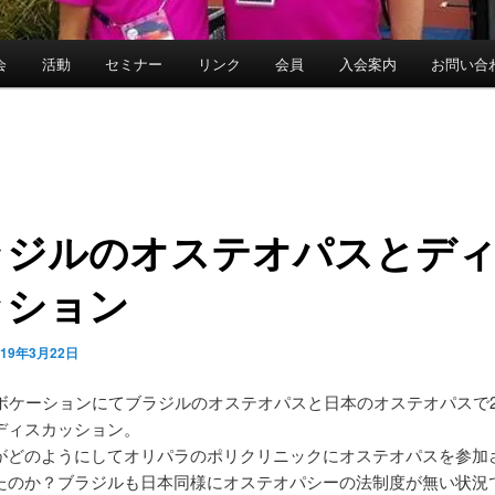
会
活動
セミナー
リンク
会員
入会案内
お問い合
ラジルのオステオパスとデ
ッション
019年3月22日
ンボケーションにてブラジルのオステオパスと日本のオステオパスで2
ディスカッション。
がどのようにしてオリパラのポリクリニックにオステオパスを参加
たのか？ブラジルも日本同様にオステオパシーの法制度が無い状況