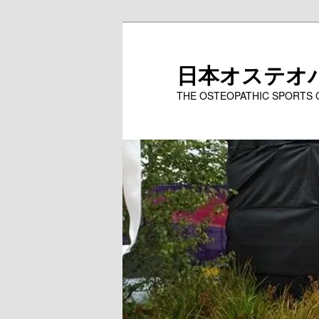
メ
イ
ン
日本オステオ
コ
THE OSTEOPATHIC SPORTS
ン
テ
ン
ツ
へ
移
動