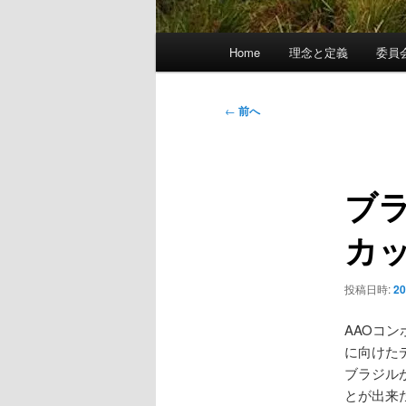
メ
Home
理念と定義
委員
イ
ン
メ
投
←
前へ
ニ
稿
ュ
ナ
ー
ビ
ブ
ゲ
ー
カ
シ
ョ
ン
投稿日時:
2
AAOコ
に向けた
ブラジル
とが出来