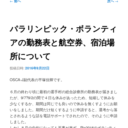
ュ
投
←
前へ
次へ
→
ー
稿
ナ
ビ
ゲ
パラリンピック・ボランティ
ー
シ
アの勤務表と航空券、宿泊場
ョ
ン
所について
投稿日時:
2016年9月22日
OSCA-J副代表の平塚佳輝です。
６月の終わり頃に最初の選手村の総合診療所の勤務表が届きまし
たが、9/7?9/2の間で４日も休みがあったため、短縮して休みを
少なくするか、期間は同じでも良いので休みを無くすようにお願
いをしました。期間だけ短くするように申請すると、選考から落
とされるような話を電話サポートでされたので、そのように申請
しました。
しかし８月の中旬になっても返事が来ず、Rio2016のボランティ