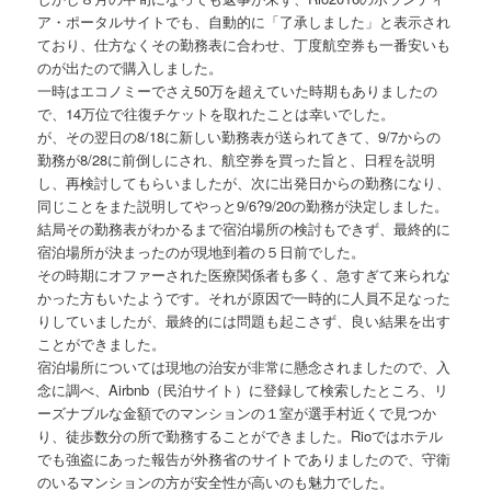
ア・ポータルサイトでも、自動的に「了承しました」と表示され
ており、仕方なくその勤務表に合わせ、丁度航空券も一番安いも
のが出たので購入しました。
一時はエコノミーでさえ50万を超えていた時期もありましたの
で、14万位で往復チケットを取れたことは幸いでした。
が、その翌日の8/18に新しい勤務表が送られてきて、9/7からの
勤務が8/28に前倒しにされ、航空券を買った旨と、日程を説明
し、再検討してもらいましたが、次に出発日からの勤務になり、
同じことをまた説明してやっと9/6?9/20の勤務が決定しました。
結局その勤務表がわかるまで宿泊場所の検討もできず、最終的に
宿泊場所が決まったのが現地到着の５日前でした。
その時期にオファーされた医療関係者も多く、急すぎて来られな
かった方もいたようです。それが原因で一時的に人員不足なった
りしていましたが、最終的には問題も起こさず、良い結果を出す
ことができました。
宿泊場所については現地の治安が非常に懸念されましたので、入
念に調べ、Airbnb（民泊サイト）に登録して検索したところ、リ
ーズナブルな金額でのマンションの１室が選手村近くで見つか
り、徒歩数分の所で勤務することができました。Rioではホテル
でも強盗にあった報告が外務省のサイトでありましたので、守衛
のいるマンションの方が安全性が高いのも魅力でした。