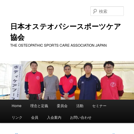
メ
イ
検
ン
索
コ
日本オステオパシースポーツケア
ン
協会
テ
ン
THE OSTEOPATHIC SPORTS CARE ASSOCIATION JAPAN
ツ
へ
移
動
メ
Home
理念と定義
委員会
活動
セミナー
イ
ン
リンク
会員
入会案内
お問い合わせ
メ
ニ